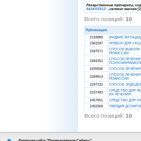
Лекарственные препараты, сод
A61K033/12:
..силикат магния [2
Всего позиций:
10
[
Публикация
2193889
ЖИДКИЕ АНТАЦИ
2361597
ПРИБОР ДЛЯ УХО
СПОСОБ ВЫБОРА 
2347571
РЕМИССИИ
СПОСОБ ЛЕЧЕНИЯ
2444352
ПСИХОФАРМАКОЛ
2435556
СПОСОБ ЛЕЧЕНИЯ
СПОСОБ ЛЕЧЕНИЯ
2284814
РЕМИССИИ
2297232
СПОСОБ ЭНДОДОН
СРЕДСТВО ДЛЯ Л
2237483
ИХ ЛЕЧЕНИЯ
2457851
СРЕДСТВО ДЛЯ У
2362569
ТВЕРДАЯ ДОЗИРО
Всего позиций:
10
[
Дирекция сайта "Промышленная Сибирь"