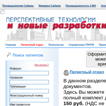
Промышленная Сибирь
Ярмарка Сибири
Промышленность СФО
Эле
Главная
Патентный отдел
Технологии
Справочник ГРНТИ
Прие
Оформить
Поиск патентов
може
вре
Как искать?
Реферат
Патентный отдел
Название
В данном раздел
документов.
Публикация
Здесь Вы можете 
Регистрационный номер
полный комплект 
150 руб.
(НДС не 
Имя заявителя