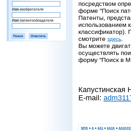
посредством опре
Имя изобретателя
форме "Поиск пат
Патенты, предста
Имя патентообладателя
использованием 
классификатор).
смотрите
.
здесь
Вы можете двигат
осуществлять пои
форму "Поиск в М
Капустинская Н
E-mail:
adm311
МПК
»
A
»
A61
»
A61K
»
A61K033