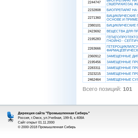
БИОПРЕПАРАТ НА
2244747
(ЭШЕРИХИОЗА) 
2232808
БИОПРЕПАРАТ НА
БИЦИКЛИЧЕСКИЕ 
2271360
ОСНОВЕ И ПРИМ
2380101
БИЦИКЛИЧЕСКИЕ 
2423692
ВЕЩЕСТВА ДЛЯ П
ГЕПАТОПРОТЕКТО
2195283
ГНОЙНО - СЕПТИ
ГЕТЕРОЦИКЛИЛСУ
2263666
ФАРМАЦЕВТИЧЕС
2360912
ЗАМЕЩЕННЫЕ ДИ
2195456
ЗАМЕЩЕННЫЕ ПР
2283311
ЗАМЕЩЕННЫЕ ПРО
2323215
ЗАМЕЩЕННЫЕ ПРО
2462464
ЗАМЕЩЕННЫЕ СУ
Всего позиций:
101
[
Дирекция сайта "Промышленная Сибирь"
Россия, г.Омск, ул.Учебная, 199-Б, к.408А
Сайт открыт 01.11.2000
© 2000-2018 Промышленная Сибирь