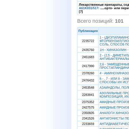
Лекарственные препараты, сод
A61K031/517:
.....орто- или п
[7]
Всего позиций:
101
[
Публикация
1 - (ДИЭТИЛАМИНО
2235722
ФТОРБЕНЗИЛ)ТИО 
СОЛЬ, СПОСОБ П
2435760
1Н - ХИНАЗОЛИН -
2 - (2,5 - ДИМЕТ
2451683
АНТИБАКТЕРИАЛЬ
2,6 - ЗАМЕЩЕНН
2417990
ПРОСТАГЛАНДИНА
2378260
4 - АМИНОХИНАЗ
6 - , 7 - ИЛИ 8
2476432
СПОСОБЫ ИХ ИС
2453548
АЗАИНДОЛЫ, ПОЛ
АЗОЛИЛЬНЫЕ ПРО
2283841
КОМПОЗИЦИЯ, ИХ
2375352
АМИДНЫЕ ПРОИЗ
2427575
АМИДНЫЕ ПРОИЗ
2350605
АНАЛОГИ ХИНАЗО
2341526
АНТАГОНИСТЫ ПЕ
2233659
АНТИДИАБЕТИЧЕС