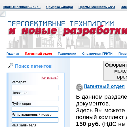
Промышленная Сибирь
Ярмарка Сибири
Промышленность СФО
Эле
Главная
Патентный отдел
Технологии
Справочник ГРНТИ
Прие
Оформить
Поиск патентов
може
вре
Как искать?
Реферат
Патентный отдел
Название
В данном раздел
документов.
Публикация
Здесь Вы можете 
Регистрационный номер
полный комплект 
150 руб.
(НДС не 
Имя заявителя