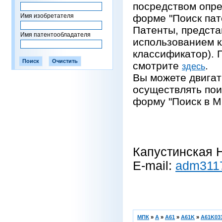
посредством опре
Имя изобретателя
форме "Поиск пат
Патенты, предста
Имя патентообладателя
использованием 
классификатор).
смотрите
.
здесь
Вы можете двигат
осуществлять пои
форму "Поиск в М
Капустинская Н
E-mail:
adm311
МПК
»
A
»
A61
»
A61K
»
A61K031