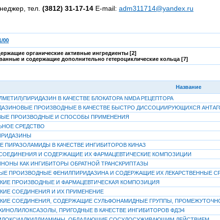
неджер, тел.
(3812) 31-17-14
E-mail:
adm311714@yandex.ru
/00
ержащие органические активные ингредиенты [2]
рованные и содержащие дополнительно гетероциклические кольца [7]
Название
 ИЛМЕТИЛ)ПИРИДАЗИН В КАЧЕСТВЕ БЛОКАТОРА NMDA РЕЦЕПТОРА
ИДАЗИНОВЫЕ ПРОИЗВОДНЫЕ В КАЧЕСТВЕ БЫСТРО ДИССОЦИИРУЮЩИХСЯ АНТАГ
ВЫЕ ПРОИЗВОДНЫЕ И СПОСОБЫ ПРИМЕНЕНИЯ
ЬНОЕ СРЕДСТВО
ИРИДАЗИНЫ
 ПИРАЗОЛАМИДЫ В КАЧЕСТВЕ ИНГИБИТОРОВ КИНАЗ
СОЕДИНЕНИЯ И СОДЕРЖАЩИЕ ИХ ФАРМАЦЕВТИЧЕСКИЕ КОМПОЗИЦИИ
НОНЫ КАК ИНГИБИТОРЫ ОБРАТНОЙ ТРАНСКРИПТАЗЫ
Е ПРОИЗВОДНЫЕ ФЕНИЛПИРИДАЗИНА И СОДЕРЖАЩИЕ ИХ ЛЕКАРСТВЕННЫЕ С
КИЕ ПРОИЗВОДНЫЕ И ФАРМАЦЕВТИЧЕСКАЯ КОМПОЗИЦИЯ
КИЕ СОЕДИНЕНИЯ И ИХ ПРИМЕНЕНИЕ
КИЕ СОЕДИНЕНИЯ, СОДЕРЖАЩИЕ СУЛЬФОНАМИДНЫЕ ГРУППЫ, ПРОМЕЖУТОЧНО
 ХИНОЛИЛОКСАЗОЛЫ, ПРИГОДНЫЕ В КАЧЕСТВЕ ИНГИБИТОРОВ ФДЭ4
ИЛОКСИАЛКИЛДИАМИНЫ, ОБЛАДАЮЩИЕ СОСУДОСУЖИВАЮЩИМ ДЕЙСТВИЕМ