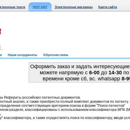
ктронные торги
НОУ-ХАУ
Электронные магазины
Карта сайта
м
Наши координаты
Обратная связь
Оформить заказ и задать интересующие
можете напрямую c
6-00
до
14-30
по
времени кроме сб, вс. whatsapp
8-9
ны Рефераты российских патентных документов.
ентный анализ, а также приобрести полный комплект документов по патенту
пределения соответствующих критериев поиска в форме "Поиск патентов"
анном разделе, классифицированы с использованием классификатора МПК 
.
ь
у" классификатора, а также осуществлять поиск по классификатору, вводя усл