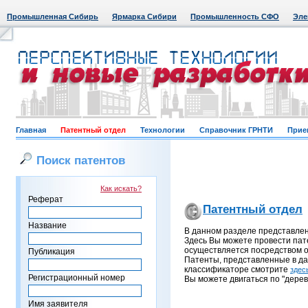
Промышленная Сибирь
Ярмарка Сибири
Промышленность СФО
Эле
Главная
Патентный отдел
Технологии
Справочник ГРНТИ
Прие
Поиск патентов
Как искать?
Реферат
Патентный отдел
Название
В данном разделе представле
Здесь Вы можете провести пат
осуществляется посредством о
Публикация
Патенты, представленные в д
классификаторе смотрите
здес
Регистрационный номер
Вы можете двигаться по "дерев
Имя заявителя