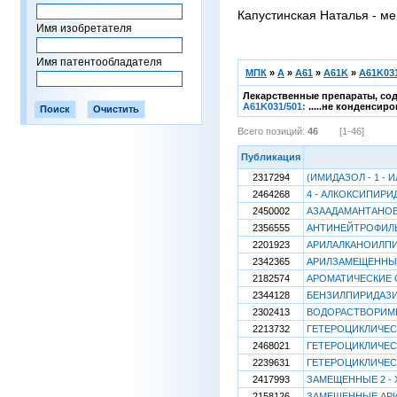
Капустинская Наталья - ме
Имя изобретателя
Имя патентообладателя
МПК
»
A
»
A61
»
A61K
»
A61K031
Лекарственные препараты, сод
A61K031/501:
.....не конденси
Всего позиций:
46
[1-46]
Публикация
2317294
(ИМИДАЗОЛ - 1 -
2464268
4 - АЛКОКСИПИР
2450002
АЗААДАМАНТАНО
2356555
АНТИНЕЙТРОФИЛ
2201923
АРИЛАЛКАНОИЛП
2342365
АРИЛЗАМЕЩЕННЫЕ
2182574
АРОМАТИЧЕСКИЕ 
2344128
БЕНЗИЛПИРИДАЗИ
2302413
ВОДОРАСТВОРИМЫ
2213732
ГЕТЕРОЦИКЛИЧЕС
2468021
ГЕТЕРОЦИКЛИЧЕС
2239631
ГЕТЕРОЦИКЛИЧЕС
2417993
ЗАМЕЩЕННЫЕ 2 -
2158126
ЗАМЕЩЕННЫЕ АР