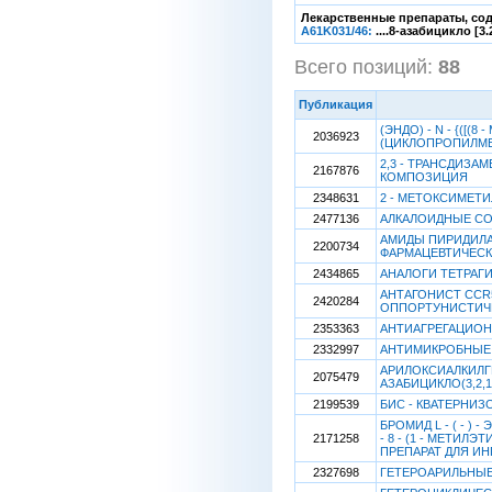
Лекарственные препараты, сод
A61K031/46:
....8-азабицикло [
Всего позиций:
88
[
Публикация
(ЭНДО) - N - {([(8 
2036923
(ЦИКЛОПРОПИЛМЕ
2,3 - ТРАНСДИЗ
2167876
КОМПОЗИЦИЯ
2348631
2 - МЕТОКСИМЕТИЛ
2477136
АЛКАЛОИДНЫЕ С
АМИДЫ ПИРИДИЛА
2200734
ФАРМАЦЕВТИЧЕСК
2434865
АНАЛОГИ ТЕТРАГ
АНТАГОНИСТ CCR
2420284
ОППОРТУНИСТИЧЕ
2353363
АНТИАГРЕГАЦИОН
2332997
АНТИМИКРОБНЫЕ
АРИЛОКСИАЛКИЛГЕ
2075479
АЗАБИЦИКЛО(3,2,
2199539
БИС - КВАТЕРНИ
БРОМИД L - ( - ) -
2171258
- 8 - (1 - МЕТИЛ
ПРЕПАРАТ ДЛЯ И
2327698
ГЕТЕРОАРИЛЬНЫЕ