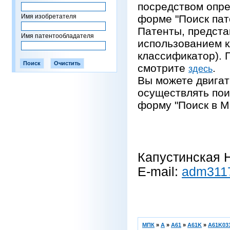
посредством опре
Имя изобретателя
форме "Поиск пат
Патенты, предста
Имя патентообладателя
использованием 
классификатор).
смотрите
.
здесь
Вы можете двигат
осуществлять пои
форму "Поиск в М
Капустинская Н
E-mail:
adm311
МПК
»
A
»
A61
»
A61K
»
A61K031