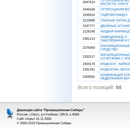
ГЕТЕРОЦИКЛИЧЕС
2047614
КИСЛОТЫ, ИЛИ N
2446166
ГЕТЕРОЦИКЛИЧЕС
2295524
ГИДРОБРОМИД 5
2223099
ГЛАЗНЫЕ КАПЛИ 
2347777
ДВОЙНЫЕ АГОНИС
2126248
ЖИДКАЯ ФАРМАЦЕ
ЗАМЕЩЕННЫЕ N -
2381213
ЗАБОЛЕВАНИЙ И 
ИНГАЛЯЦИОННЫЕ 
2375059
СРЕДСТВО
ИНГАЛЯЦИОННЫЕ 
2332217
СОЧЕТАНИИ С КО
2404179
ИНДАЗОЛ - КАРБ
2391341
ИНДАЗОЛЫ, БЕНЗ
КОМБИНАЦИЯ ОПР
2305562
НЕДЕРЖАНИЯ МО
Всего позиций:
88
[
Дирекция сайта "Промышленная Сибирь"
Россия, г.Омск, ул.Учебная, 199-Б, к.408А
Сайт открыт 01.11.2000
© 2000-2018 Промышленная Сибирь