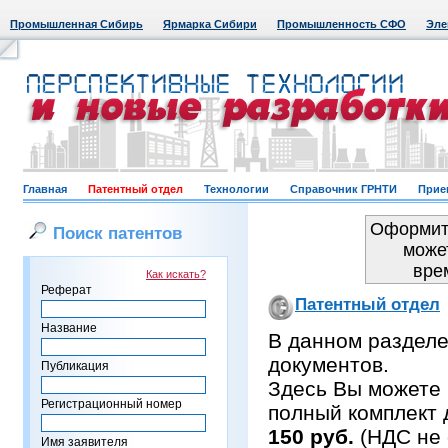
Промышленная Сибирь
Ярмарка Сибири
Промышленность СФО
Эле
Главная
Патентный отдел
Технологии
Справочник ГРНТИ
Прие
Оформить
Поиск патентов
може
вре
Как искать?
Реферат
Патентный отдел
Название
В данном раздел
документов.
Публикация
Здесь Вы можете 
Регистрационный номер
полный комплект 
150 руб.
(НДС не 
Имя заявителя