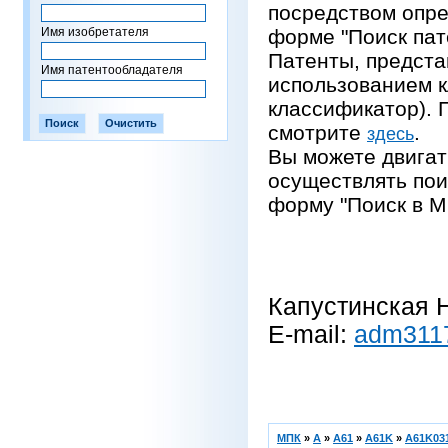
посредством опре
Имя изобретателя
форме "Поиск пат
Патенты, предста
Имя патентообладателя
использованием 
классификатор).
смотрите
.
здесь
Вы можете двигат
осуществлять пои
форму "Поиск в М
Капустинская Н
E-mail:
adm311
МПК
»
A
»
A61
»
A61K
»
A61K031