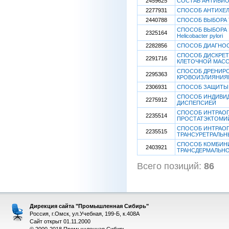
2459625
СОСТАВ АНТИБИО
2277931
СПОСОБ АНТИХЕЛ
2440788
СПОСОБ ВЫБОРА 
СПОСОБ ВЫБОРА 
2325164
Helicobacter pylori
2282856
СПОСОБ ДИАГНОС
СПОСОБ ДИСКРЕТ
2291716
КЛЕТОЧНОЙ МАС
СПОСОБ ДРЕНИР
2295363
КРОВОИЗЛИЯНИЯ
2306931
СПОСОБ ЗАЩИТЫ 
СПОСОБ ИНДИВИД
2275912
ДИСПЕПСИЕЙ
СПОСОБ ИНТРАО
2235514
ПРОСТАТЭКТОМИ
СПОСОБ ИНТРАО
2235515
ТРАНСУРЕТРАЛЬН
СПОСОБ КОМБИНИ
2403921
ТРАНСДЕРМАЛЬНО
Всего позиций:
86
[
Дирекция сайта "Промышленная Сибирь"
Россия, г.Омск, ул.Учебная, 199-Б, к.408А
Сайт открыт 01.11.2000