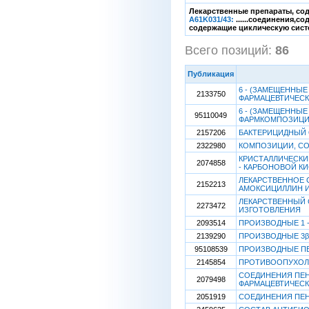
Лекарственные препараты, сод
A61K031/43:
......соединения,с
содержащие циклическую сист
Всего позиций:
86
[
Публикация
6 - (ЗАМЕЩЕННЫ
2133750
ФАРМАЦЕВТИЧЕС
6 - (ЗАМЕЩЕННЫ
95110049
ФАРМКОМПОЗИЦИ
2157206
БАКТЕРИЦИДНЫЙ 
2322980
КОМПОЗИЦИИ, СО
КРИСТАЛЛИЧЕСКИЙ Д
2074858
- КАРБОНОВОЙ К
ЛЕКАРСТВЕННОЕ 
2152213
АМОКСИЦИЛЛИН И
ЛЕКАРСТВЕННЫЙ 
2273472
ИЗГОТОВЛЕНИЯ
2093514
ПРОИЗВОДНЫЕ 1 
2139290
ПРОИЗВОДНЫЕ 3β
95108539
ПРОИЗВОДНЫЕ ПЕ
2145854
ПРОТИВООПУХОЛ
СОЕДИНЕНИЯ ПЕН
2079498
ФАРМАЦЕВТИЧЕС
2051919
СОЕДИНЕНИЯ ПЕН