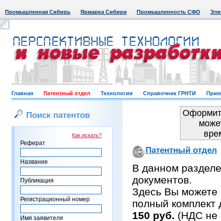
Промышленная Сибирь
Ярмарка Сибири
Промышленность СФО
Эле
Главная
Патентный отдел
Технологии
Справочник ГРНТИ
Прие
Оформить
Поиск патентов
може
вре
Как искать?
Реферат
Патентный отдел
Название
В данном раздел
документов.
Публикация
Здесь Вы можете 
Регистрационный номер
полный комплект 
150 руб.
(НДС не 
Имя заявителя