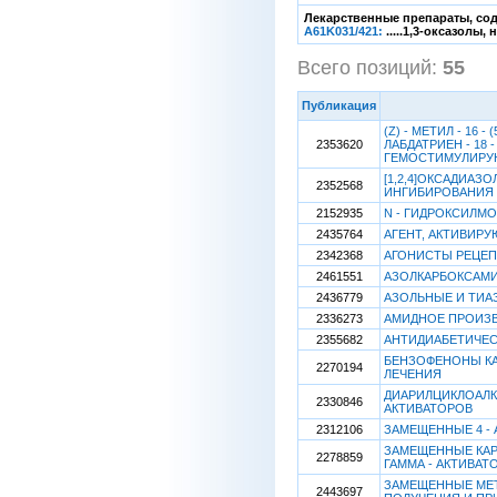
Лекарственные препараты, сод
A61K031/421:
.....1,3-оксазолы
Всего позиций:
55
[
Публикация
(Z) - МЕТИЛ - 16 -
2353620
ЛАБДАТРИЕН - 18
ГЕМОСТИМУЛИРУ
[1,2,4]ОКСАДИА
2352568
ИНГИБИРОВАНИЯ 
2152935
N - ГИДРОКСИЛМ
2435764
АГЕНТ, АКТИВИР
2342368
АГОНИСТЫ РЕЦЕПТ
2461551
АЗОЛКАРБОКСАМИ
2436779
АЗОЛЬНЫЕ И ТИА
2336273
АМИДНОЕ ПРОИЗ
2355682
АНТИДИАБЕТИЧЕ
БЕНЗОФЕНОНЫ КАК
2270194
ЛЕЧЕНИЯ
ДИАРИЛЦИКЛОАЛК
2330846
АКТИВАТОРОВ
2312106
ЗАМЕЩЕННЫЕ 4 -
ЗАМЕЩЕННЫЕ КАР
2278859
ГАММА - АКТИВАТ
ЗАМЕЩЕННЫЕ МЕТ
2443697