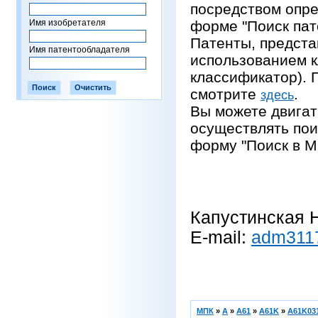
посредством опре
Имя изобретателя
форме "Поиск пат
Патенты, предста
Имя патентообладателя
использованием 
классификатор).
смотрите
.
здесь
Вы можете двигат
осуществлять пои
форму "Поиск в М
Капустинская Н
E-mail:
adm311
МПК
»
A
»
A61
»
A61K
»
A61K031