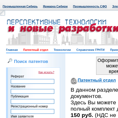
Промышленная Сибирь
Ярмарка Сибири
Промышленность СФО
Эле
Главная
Патентный отдел
Технологии
Справочник ГРНТИ
Прие
Оформить
Поиск патентов
може
вре
Как искать?
Реферат
Патентный отдел
Название
В данном раздел
документов.
Публикация
Здесь Вы можете 
Регистрационный номер
полный комплект 
150 руб.
(НДС не 
Имя заявителя