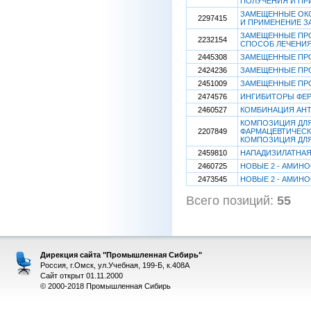
ПОЛУЧЕНИЯ И П
ЗАМЕЩЕННЫЕ ОКС
2297415
И ПРИМЕНЕНИЕ 
ЗАМЕЩЕННЫЕ ПРО
2232154
СПОСОБ ЛЕЧЕНИЯ
2445308
ЗАМЕЩЕННЫЕ ПРО
2424236
ЗАМЕЩЕННЫЕ ПРО
2451009
ЗАМЕЩЕННЫЕ ПР
2474576
ИНГИБИТОРЫ ФЕР
2460527
КОМБИНАЦИЯ АНТ
КОМПОЗИЦИЯ ДЛЯ
2207849
ФАРМАЦЕВТИЧЕСК
КОМПОЗИЦИЯ ДЛЯ
2459810
НАПАДИЗИЛАТНАЯ
2460725
НОВЫЕ 2 - АМИНО
2473545
НОВЫЕ 2 - АМИН
Всего позиций:
55
[
Дирекция сайта "Промышленная Сибирь"
Россия, г.Омск, ул.Учебная, 199-Б, к.408А
Сайт открыт 01.11.2000
© 2000-2018 Промышленная Сибирь