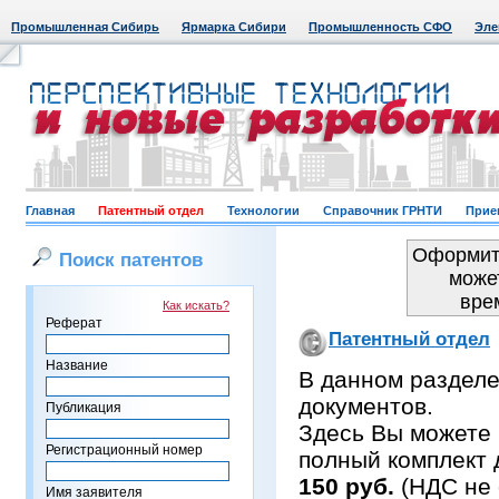
Промышленная Сибирь
Ярмарка Сибири
Промышленность СФО
Эле
Главная
Патентный отдел
Технологии
Справочник ГРНТИ
Прие
Оформить
Поиск патентов
може
вре
Как искать?
Реферат
Патентный отдел
Название
В данном раздел
документов.
Публикация
Здесь Вы можете 
Регистрационный номер
полный комплект 
150 руб.
(НДС не 
Имя заявителя