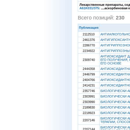
Лекарственные препараты, сод
A61K031/375:
....аскорбиновая к
Всего позиций:
230
[
Публикация
2112510
АНТИАЛКОГОЛЬНО
2461376
АНТИГИПОКСАНТ
2286770
АНТИГРИППОЗНО
2234922
АНТИГРИППОЗНЫ
АНТИОКСИДАНТ Д
2309740
ЕГО ПОЛУЧЕНИЯ,
ЕГО ОСНОВЕ
2444358
АНТИОКСИДАНТН
2446799
АНТИОКСИДАНТН
2404766
АНТИОКСИДАНТНО
2414231
АНТИОКСИДАНТН
2357746
БИОЛОГИЧЕСКИ АК
2303991
БИОЛОГИЧЕСКИ А
2303990
БИОЛОГИЧЕСКИ А
2189830
БИОЛОГИЧЕСКИ А
2218923
БИОЛОГИЧЕСКИ А
БИОЛОГИЧЕСКИ А
2207146
ТЕРАПИИ, СПОСО
БИОЛОГИЧЕСКИ А
2207144