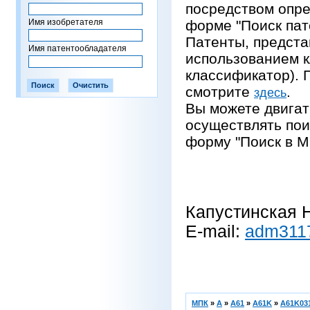
посредством опре
Имя изобретателя
форме "Поиск пат
Патенты, предста
Имя патентообладателя
использованием 
классификатор).
смотрите
.
здесь
Вы можете двигат
осуществлять пои
форму "Поиск в М
Капустинская Н
E-mail:
adm311
МПК
»
A
»
A61
»
A61K
»
A61K031