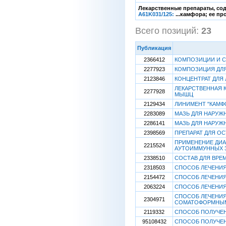
Лекарственные препараты, сод
A61K031/125:
...камфора; ее пр
Всего позиций:
23
[
Публикация
2366412
КОМПОЗИЦИИ И 
2277923
КОМПОЗИЦИЯ ДЛЯ
2123846
КОНЦЕНТРАТ ДЛЯ
ЛЕКАРСТВЕННАЯ 
2277928
МЫШЦ
2129434
ЛИНИМЕНТ "КАМФ
2283089
МАЗЬ ДЛЯ НАРУЖ
2286141
МАЗЬ ДЛЯ НАРУЖ
2398569
ПРЕПАРАТ ДЛЯ О
ПРИМЕНЕНИЕ ДИА
2215524
АУТОИММУННЫХ 
2338510
СОСТАВ ДЛЯ ВРЕ
2318503
СПОСОБ ЛЕЧЕНИ
2154472
СПОСОБ ЛЕЧЕНИ
2063224
СПОСОБ ЛЕЧЕНИ
СПОСОБ ЛЕЧЕНИЯ
2304971
СОМАТОФОРМНЫМ
2119332
СПОСОБ ПОЛУЧЕ
95108432
СПОСОБ ПОЛУЧЕ