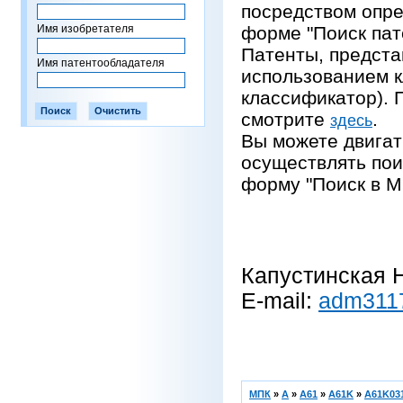
посредством опре
Имя изобретателя
форме "Поиск пат
Патенты, предста
Имя патентообладателя
использованием 
классификатор).
смотрите
.
здесь
Вы можете двигат
осуществлять пои
форму "Поиск в М
Капустинская Н
E-mail:
adm311
МПК
»
A
»
A61
»
A61K
»
A61K031