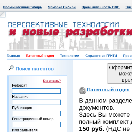
Промышленная Сибирь
Ярмарка Сибири
Промышленность СФО
Эле
Главная
Патентный отдел
Технологии
Справочник ГРНТИ
Прие
Оформить
Поиск патентов
може
вре
Как искать?
Реферат
Патентный отдел
Название
В данном раздел
документов.
Публикация
Здесь Вы можете 
Регистрационный номер
полный комплект 
150 руб.
(НДС не 
Имя заявителя