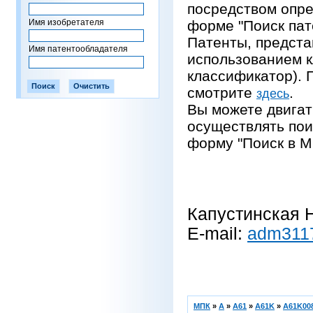
посредством опре
Имя изобретателя
форме "Поиск пат
Патенты, предста
Имя патентообладателя
использованием 
классификатор).
смотрите
.
здесь
Вы можете двигат
осуществлять пои
форму "Поиск в М
Капустинская Н
E-mail:
adm311
МПК
»
A
»
A61
»
A61K
»
A61K008