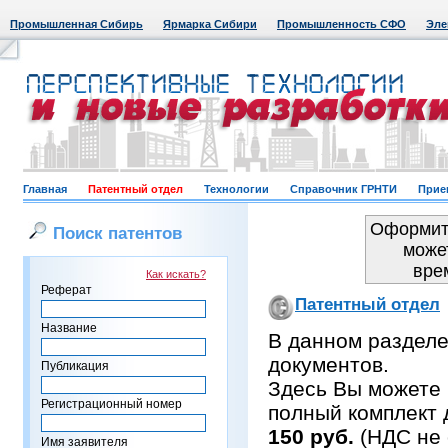
Промышленная Сибирь
Ярмарка Сибири
Промышленность СФО
Эле
Главная
Патентный отдел
Технологии
Справочник ГРНТИ
Прие
Оформить
Поиск патентов
може
вре
Как искать?
Реферат
Патентный отдел
Название
В данном раздел
документов.
Публикация
Здесь Вы можете 
Регистрационный номер
полный комплект 
150 руб.
(НДС не 
Имя заявителя