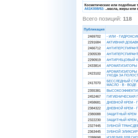
Косметические или подобные т
A61K008/92:
..масла, жиры или
Всего позиций:
118
[
Публикация
2469702
- ИЛИ - ГИДРОКС
2291684
АКТИВНАЯ ДОБАВ
2466712
АНТИПЕРСПИРАН
2305539
АНТИПЕРСПИРАН
2290919
АНТИРУБЦОВЫЙ 
2433814
АРОМАТИЗАТОРЫ 
АРОМАТИЗАТОРЫ 
2423102
УХОДА ЗА ПОЛОС
БЕССЛЕДНЫЙ СТИ
2417070
МАСЛО - В - ВОДЕ
2355381
ВЫСОКОЭФФЕКТИВ
2452467
ГИГИЕНИЧЕСКАЯ 
2458681
ДНЕВНОЙ КРЕМ - 
2384322
ДНЕВНОЙ КРЕМ - 
2380088
ЗАЩИТНЫЙ КРЕМ
2322230
ЗАЩИТНЫЙ КРЕМ 
2327445
ЗУБНОЙ ТРАНСДЕ
2363445
ЗУБНОЙ ЭЛИКСИР
2288698
ИЗДЕЛИЯ ДЛЯ ГИ