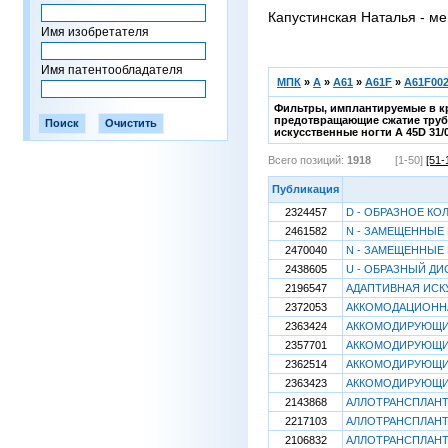
Капустинская Наталья - ме
Имя изобретателя
Имя патентообладателя
МПК
»
A
»
A61
»
A61F
»
A61F002
Фильтры, имплантируемые в кр
предотвращающие сжатие трубча
искусственные ногти A 45D 31/0
Всего позиций:
1918
[1-50]
[51-
Публикация
2324457
D - ОБРАЗНОЕ К
2461582
N - ЗАМЕЩЕННЫ
2470040
N - ЗАМЕЩЕННЫ
2438605
U - ОБРАЗНЫЙ Д
2196547
АДАПТИВНАЯ ИСК
2372053
АККОМОДАЦИОННА
2363424
АККОМОДИРУЮЩИЙ
2357701
АККОМОДИРУЮЩИЙ
2362514
АККОМОДИРУЮЩИЙ
2363423
АККОМОДИРУЮЩИЙ
2143868
АЛЛОТРАНСПЛАНТ
2217103
АЛЛОТРАНСПЛАНТ
2106832
АЛЛОТРАНСПЛАНТ