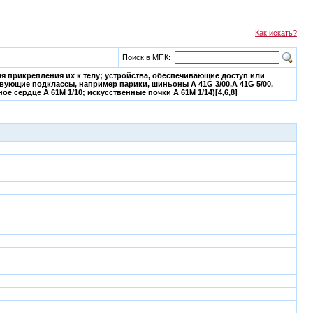
Как искать?
Поиск в МПК:
я прикрепления их к телу; устройства, обеспечивающие доступ или
твующие подклассы, например парики, шиньоны A 41G 3/00,A 41G 5/00,
ое сердце A 61M 1/10; искусственные почки A 61M 1/14)[4,6,8]