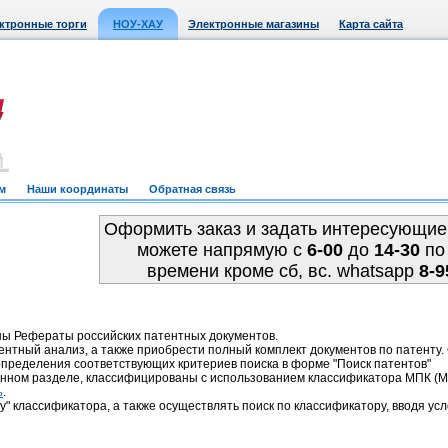
ктронные торги
НОУ-ХАУ
Электронные магазины
Карта сайта
м
Наши координаты
Обратная связь
Оформить заказ и задать интересующие
можете напрямую c
6-00
до
14-30
по
времени кроме сб, вс. whatsapp
8-9
ны Рефераты российских патентных документов.
ентный анализ, а также приобрести полный комплект документов по патенту
пределения соответствующих критериев поиска в форме "Поиск патентов"
анном разделе, классифицированы с использованием классификатора МПК 
.
ь
у" классификатора, а также осуществлять поиск по классификатору, вводя усл