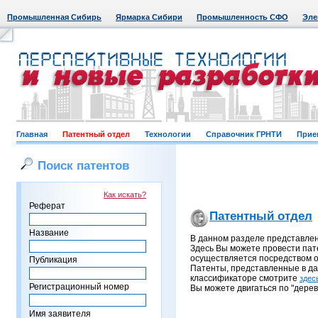
Промышленная Сибирь
Ярмарка Сибири
Промышленность СФО
Эле
Главная
Патентный отдел
Технологии
Справочник ГРНТИ
Прие
Поиск патентов
Как искать?
Реферат
Патентный отдел
Название
В данном разделе представле
Здесь Вы можете провести пат
осуществляется посредством о
Публикация
Патенты, представленные в д
классификаторе смотрите
здес
Регистрационный номер
Вы можете двигаться по "дерев
Имя заявителя