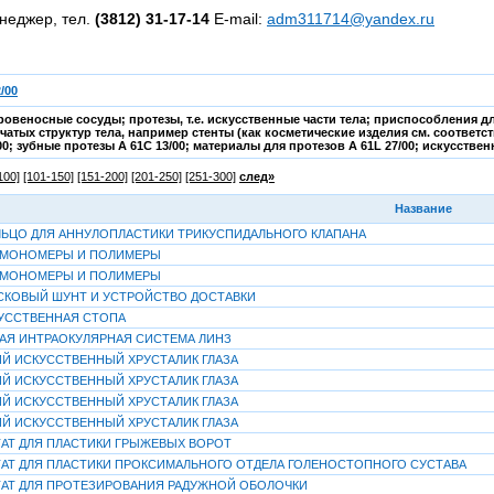
неджер, тел.
(3812) 31-17-14
E-mail:
adm311714@yandex.ru
/00
овеносные сосуды; протезы, т.е. искусственные части тела; приспособления дл
тых структур тела, например стенты (как косметические изделия см. соответс
0; зубные протезы A 61C 13/00; материалы для протезов A 61L 27/00; искусственн
100]
[101-150]
[151-200]
[201-250]
[251-300]
след»
Название
ОЛЬЦО ДЛЯ АННУЛОПЛАСТИКИ ТРИКУСПИДАЛЬНОГО КЛАПАНА
Е МОНОМЕРЫ И ПОЛИМЕРЫ
Е МОНОМЕРЫ И ПОЛИМЕРЫ
ИСКОВЫЙ ШУНТ И УСТРОЙСТВО ДОСТАВКИ
УССТВЕННАЯ СТОПА
Я ИНТРАОКУЛЯРНАЯ СИСТЕМА ЛИНЗ
 ИСКУССТВЕННЫЙ ХРУСТАЛИК ГЛАЗА
 ИСКУССТВЕННЫЙ ХРУСТАЛИК ГЛАЗА
 ИСКУССТВЕННЫЙ ХРУСТАЛИК ГЛАЗА
 ИСКУССТВЕННЫЙ ХРУСТАЛИК ГЛАЗА
АТ ДЛЯ ПЛАСТИКИ ГРЫЖЕВЫХ ВОРОТ
АТ ДЛЯ ПЛАСТИКИ ПРОКСИМАЛЬНОГО ОТДЕЛА ГОЛЕНОСТОПНОГО СУСТАВА
АТ ДЛЯ ПРОТЕЗИРОВАНИЯ РАДУЖНОЙ ОБОЛОЧКИ