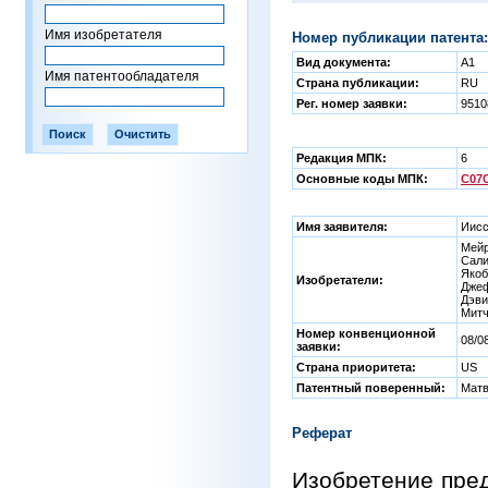
Имя изобретателя
Номер публикации патента:
Вид документа:
A1
Имя патентообладателя
Страна публикации:
RU
Рег. номер заявки:
951
Редакция МПК:
6
Основные коды МПК:
C07C
Имя заявителя:
Иисс
Мейр
Сали
Якоб
Изобретатели:
Джеф
Дэви
Митч
Номер конвенционной
08/0
заявки:
Страна приоритета:
US
Патентный поверенный:
Матв
Реферат
Изобретение пред