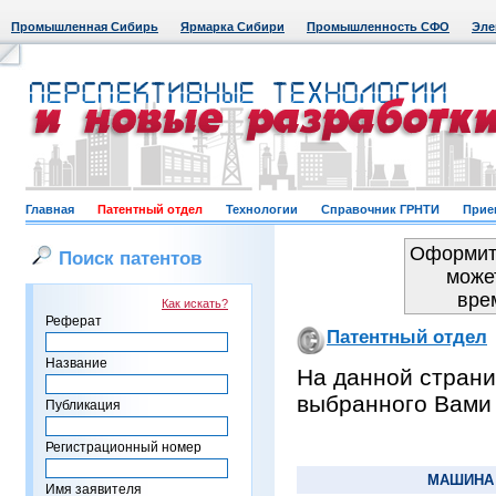
Промышленная Сибирь
Ярмарка Сибири
Промышленность СФО
Эле
Главная
Патентный отдел
Технологии
Справочник ГРНТИ
Прие
Оформить
Поиск патентов
може
вре
Как искать?
Реферат
Патентный отдел
Название
На данной страни
выбранного Вами
Публикация
Регистрационный номер
МАШИНА 
Имя заявителя