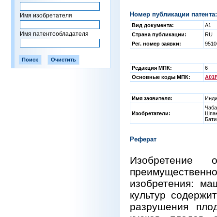
Номер публикации патента:
Имя изобретателя
Вид документа:
A1
Имя патентообладателя
Страна публикации:
RU
Рег. номер заявки:
951
Редакция МПК:
6
Основные коды МПК:
A01F
Имя заявителя:
Инди
Чаба
Изобретатели:
Шпак
Бати
Реферат
Изобретение 
преимуществен
изобретения: ма
культур содержи
разрушения плод