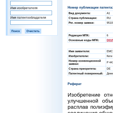
Номер публикации патента:
Имя изобретателя
Вид документа:
A1
Имя патентообладателя
Страна публикации:
RU
Рег. номер заявки:
951
Редакция МПК:
6
Основные коды МПК:
D01F
Имя заявителя:
ЕМС-
Изобретатели:
Кеги
Номер конвенционной
P 44
заявки:
Страна приоритета:
DE
Патентный поверенный:
Деме
Реферат
Изобретение отн
улучшенной объе
расплав полиэфир
соединения обще