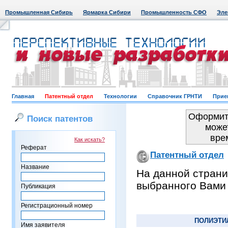
Промышленная Сибирь
Ярмарка Сибири
Промышленность СФО
Эле
Главная
Патентный отдел
Технологии
Справочник ГРНТИ
Прие
Оформить
Поиск патентов
може
вре
Как искать?
Реферат
Патентный отдел
Название
На данной страни
выбранного Вами
Публикация
Регистрационный номер
ПОЛИЭТИ
Имя заявителя