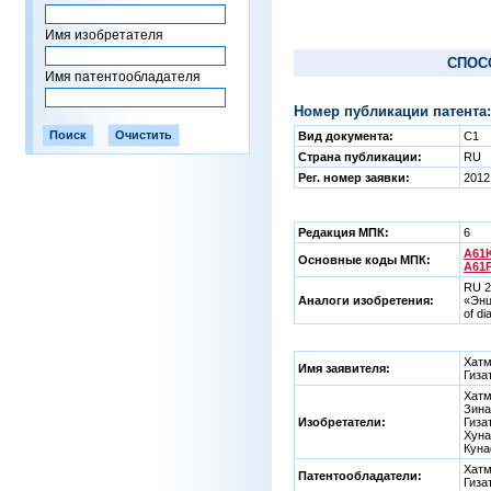
Имя изобретателя
СПОС
Имя патентообладателя
Номер публикации патента:
Вид документа:
C1
Страна публикации:
RU
Рег. номер заявки:
2012
Редакция МПК:
6
A61K
Основные коды МПК:
A61P
RU 2
Аналоги изобретения:
«Энц
of di
Хатм
Имя заявителя:
Гиза
Хатм
Зина
Изобретатели:
Гиза
Хуна
Куна
Хатм
Патентообладатели:
Гиза