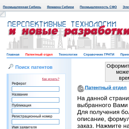
Промышленная Сибирь
Ярмарка Сибири
Промышленность СФО
Эле
Главная
Патентный отдел
Технологии
Справочник ГРНТИ
Прие
Оформить
Поиск патентов
може
вре
Как искать?
Реферат
Патентный отдел
Название
На данной страни
выбранного Вами
Публикация
Для получения бо
Регистрационный номер
описание, формул
заказ. Нажмите н
Имя заявителя