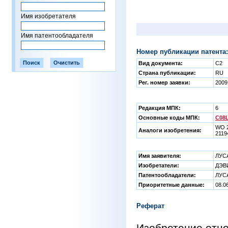
Имя изобретателя
Имя патентообладателя
Номер публикации патента:
Вид документа:
C2
Страна публикации:
RU
Рег. номер заявки:
2009
Редакция МПК:
6
Основные коды МПК:
C08L
WO 2
Аналоги изобретения:
2119
Имя заявителя:
ЛУС
Изобретатели:
ДЭВ
Патентообладатели:
ЛУС
Приоритетные данные:
08.0
Реферат
Изобретение отно