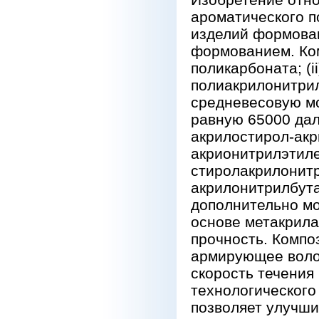
ароматического 
изделий формова
формованием. Ком
поликарбоната; (
полиакрилонитрил
средневесовую м
равную 65000 дал
акрилостирол-ак
акрионитрилэтил
стиролакрилонит
акрилонитрилбут
дополнительно м
основе метакрил
прочность. Компо
армирующее воло
скорость течения
технологического
позволяет улучши