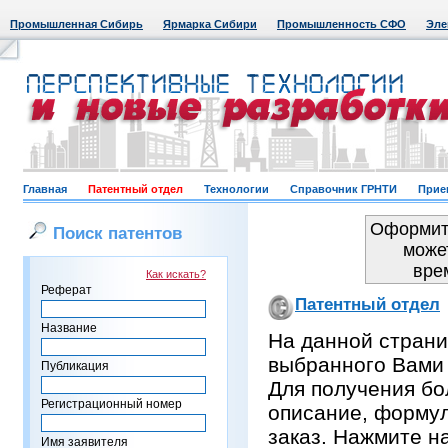
Промышленная Сибирь
Ярмарка Сибири
Промышленность СФО
Эле
Главная
Патентный отдел
Технологии
Справочник ГРНТИ
Прие
Оформить
Поиск патентов
може
вре
Как искать?
Реферат
Патентный отдел
Название
На данной страни
выбранного Вами
Публикация
Для получения бо
Регистрационный номер
описание, формул
заказ. Нажмите н
Имя заявителя