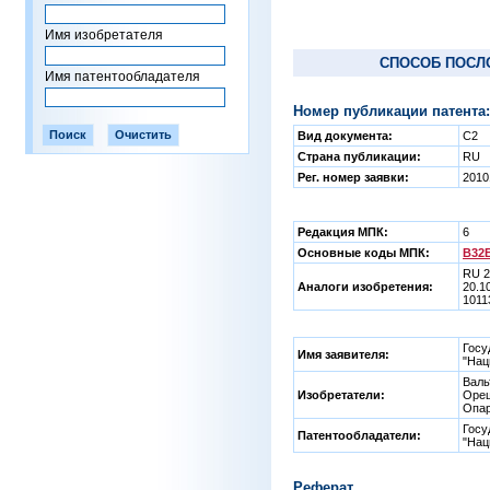
Имя изобретателя
СПОСОБ ПОСЛ
Имя патентообладателя
Номер публикации патента:
Вид документа:
C2
Страна публикации:
RU
Рег. номер заявки:
2010
Редакция МПК:
6
Основные коды МПК:
B32B
RU 2
Аналоги изобретения:
20.1
1011
Госу
Имя заявителя:
"Нац
Валь
Изобретатели:
Ореш
Опар
Госу
Патентообладатели:
"Нац
Реферат