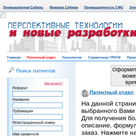
Промышленная Сибирь
Ярмарка Сибири
Промышленность СФО
Эле
Главная
Патентный отдел
Технологии
Справочник ГРНТИ
Прие
Оформить
Поиск патентов
може
вре
Как искать?
Реферат
Патентный отдел
Название
На данной страни
выбранного Вами
Публикация
Для получения бо
Регистрационный номер
описание, формул
заказ. Нажмите н
Имя заявителя