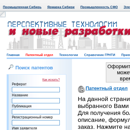
Промышленная Сибирь
Ярмарка Сибири
Промышленность СФО
Эле
Главная
Патентный отдел
Технологии
Справочник ГРНТИ
Прие
Оформить
Поиск патентов
може
вре
Как искать?
Реферат
Патентный отдел
Название
На данной страни
выбранного Вами
Публикация
Для получения бо
Регистрационный номер
описание, формул
заказ. Нажмите н
Имя заявителя