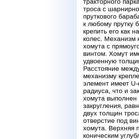
тракторного парк
троса с шарнирно
пруткового бараб
к любому прутку 
крепить его как 
колес. Механизм 
хомута с прямоуг
винтом. Хомут им
удвоенную толщин
Расстояние между
механизму крепле
элемент имеет U-
радиуса, что и з
хомута выполнен 
закругления, рав
двух толщин трос
отверстие под ви
хомута. Верхняя 
коническим углуб