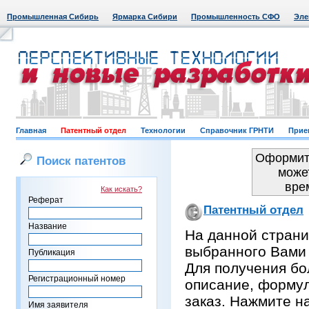
Промышленная Сибирь
Ярмарка Сибири
Промышленность СФО
Эле
Главная
Патентный отдел
Технологии
Справочник ГРНТИ
Прие
Оформить
Поиск патентов
може
вре
Как искать?
Реферат
Патентный отдел
Название
На данной страни
выбранного Вами
Публикация
Для получения бо
Регистрационный номер
описание, формул
заказ. Нажмите н
Имя заявителя