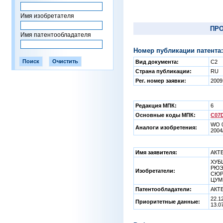
Имя изобретателя
ПРО
Имя патентообладателя
Номер публикации патента:
Вид документа:
C2
Страна публикации:
RU
Рег. номер заявки:
2009
Редакция МПК:
6
Основные коды МПК:
C07D
WO 0
Аналоги изобретения:
2004
Имя заявителя:
АКТ
ХУБШ
РЮЭД
Изобретатели:
СЮР
ЦУМ
Патентообладатели:
АКТ
22.1
Приоритетные данные:
13.0