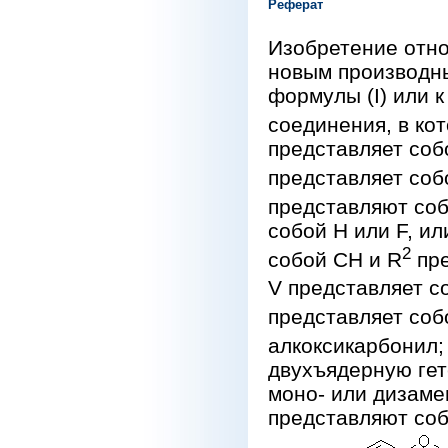
Реферат
Изобретение отно
новым производн
формулы (I) или 
соединения, в ко
представляет соб
представляет соб
представляют соб
собой Н или F, и
2
собой СН и R
пре
V представляет с
представляет соб
алкоксикарбонил;
двухъядерную гет
моно- или дизаме
представляют соб