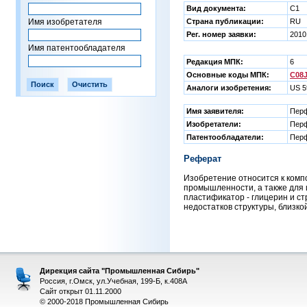
Вид документа:
C1
Имя изобретателя
Страна публикации:
RU
Рег. номер заявки:
2010
Имя патентообладателя
Редакция МПК:
6
Основные коды МПК:
C08J
Аналоги изобретения:
US 5
Имя заявителя:
Перф
Изобретатели:
Перф
Патентообладатели:
Перф
Реферат
Изобретение относится к комп
промышленности, а также для 
пластификатор - глицерин и с
недостатков структуры, близко
Дирекция сайта "Промышленная Сибирь"
Россия, г.Омск, ул.Учебная, 199-Б, к.408А
Сайт открыт 01.11.2000
© 2000-2018 Промышленная Сибирь