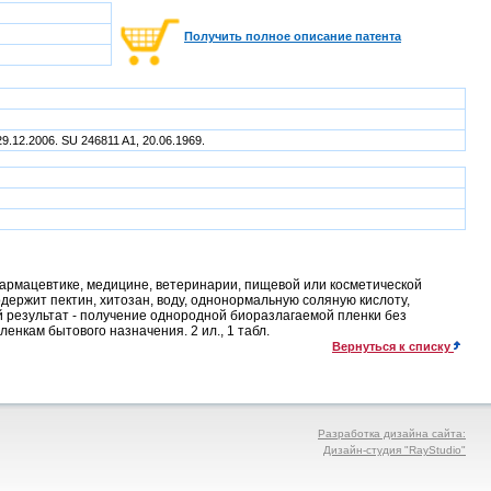
Получить полное описание патента
29.12.2006. SU 246811 A1, 20.06.1969.
армацевтике, медицине, ветеринарии, пищевой или косметической
держит пектин, хитозан, воду, однонормальную соляную кислоту,
 результат - получение однородной биоразлагаемой пленки без
енкам бытового назначения. 2 ил., 1 табл.
Вернуться к списку
Разработка дизайна сайта:
Дизайн-студия "RayStudio"