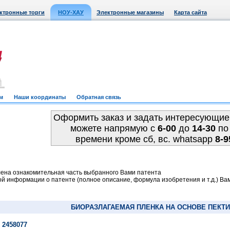
ктронные торги
НОУ-ХАУ
Электронные магазины
Карта сайта
м
Наши координаты
Обратная связь
Оформить заказ и задать интересующие
можете напрямую c
6-00
до
14-30
по
времени кроме сб, вс. whatsapp
8-9
ена ознакомительная часть выбранного Вами патента
й информации о патенте (полное описание, формула изобретения и т.д.) Ва
БИОРАЗЛАГАЕМАЯ ПЛЕНКА НА ОСНОВЕ ПЕКТИ
 2458077