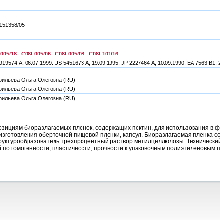
151358/05
005/18
C08L005/06
C08L005/08
C08L101/16
919574 А, 06.07.1999. US 5451673 А, 19.09.1995. JP 2227464 А, 10.09.1990. ЕА 7563 B1, 
ильева Ольга Олеговна (RU)
ильева Ольга Олеговна (RU)
ильева Ольга Олеговна (RU)
озициям биоразлагаемых пленок, содержащих пектин, для использования в ф
изготовления оберточной пищевой пленки, капсул. Биоразлагаемая пленка со
труктурообразователь трехпроцентный раствор метилцеллюлозы. Технический
й по гомогенности, пластичности, прочности к упаковочным полиэтиленовым пл