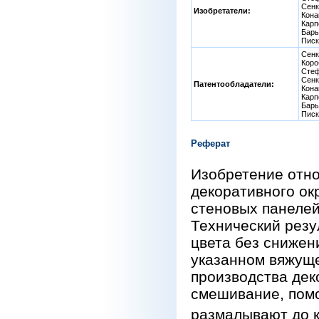
Сенк
Изобретатели:
Кона
Карп
Бары
Писк
Сенк
Коро
Стеф
Сенк
Патентообладатели:
Кона
Карп
Бары
Писк
Реферат
Изобретение отно
декоративного ок
стеновых панелей
Технический резу
цвета без снижен
указанном вяжуще
производства дек
смешивание, пом
размалывают до к