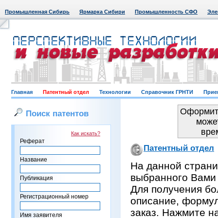
Промышленная Сибирь
Ярмарка Сибири
Промышленность СФО
Эле
Главная
Патентный отдел
Технологии
Справочник ГРНТИ
Прие
Оформить
Поиск патентов
може
вре
Как искать?
Реферат
Патентный отдел
Название
На данной страни
выбранного Вами
Публикация
Для получения бо
Регистрационный номер
описание, формул
заказ. Нажмите н
Имя заявителя