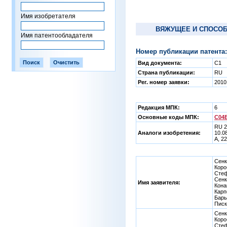
Имя изобретателя
ВЯЖУЩЕЕ И СПОСОБ
Имя патентообладателя
Номер публикации патента:
Вид документа:
C1
Страна публикации:
RU
Рег. номер заявки:
2010
Редакция МПК:
6
Основные коды МПК:
C04B
RU 2
Аналоги изобретения:
10.0
А, 2
Сенк
Коро
Стеф
Сенк
Имя заявителя:
Кона
Карп
Бары
Писк
Сенк
Коро
Стеф