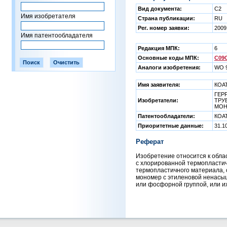
Вид документа:
C2
Имя изобретателя
Страна публикации:
RU
Рег. номер заявки:
2009
Имя патентообладателя
Редакция МПК:
6
Основные коды МПК:
C09C
Аналоги изобретения:
WO 9
Имя заявителя:
КОАТ
ГЕРР
Изобретатели:
ТРУВ
МОН
Патентообладатели:
КОАТ
Приоритетные данные:
31.1
Реферат
Изобретение относится к обл
с хлорированной термопластич
термопластичного материала, 
мономер с этиленовой ненасы
или фосфорной группой, или и