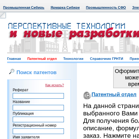
Промышленная Сибирь
Ярмарка Сибири
Промышленность СФО
Эле
Главная
Патентный отдел
Технологии
Справочник ГРНТИ
Прие
Оформить
Поиск патентов
може
вре
Как искать?
Реферат
Патентный отдел
Название
На данной страни
выбранного Вами
Публикация
Для получения бо
Регистрационный номер
описание, формул
заказ. Нажмите н
Имя заявителя