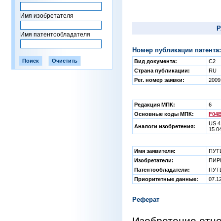
Имя изобретателя
Р
Имя патентообладателя
Номер публикации патента:
Вид документа:
C2
Страна публикации:
RU
Рег. номер заявки:
2009
Редакция МПК:
6
Основные коды МПК:
F04B
US 4
Аналоги изобретения:
15.0
Имя заявителя:
ПУТ
Изобретатели:
ПИР
Патентообладатели:
ПУТ
Приоритетные данные:
07.1
Реферат
Изобретение отно