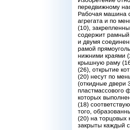
передвижному нас
Рабочая машина 
агрегата и по м
(10), закрепленны
содержит рамный 
и двумя соединен
рамой прямоуголь
нижними краями (
крышную раму (1
(26), открытие к
(20) несут по ме
(откидные двери 3
пластмассового ф
которых выполнен
(18) соответству
того, образованн
(20) на торцовых 
закрыты каждый с