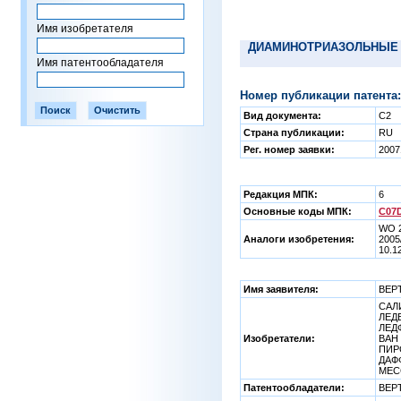
Имя изобретателя
ДИАМИНОТРИАЗОЛЬНЫЕ 
Имя патентообладателя
Номер публикации патента:
Вид документа:
C2
Страна публикации:
RU
Рег. номер заявки:
2007
Редакция МПК:
6
Основные коды МПК:
C07D
WO 2
Аналоги изобретения:
2005
10.1
Имя заявителя:
ВЕР
САЛИ
ЛЕДЕ
ЛЕДФ
Изобретатели:
ВАН 
ПИРС
ДАФФ
МЕС
Патентообладатели:
ВЕР