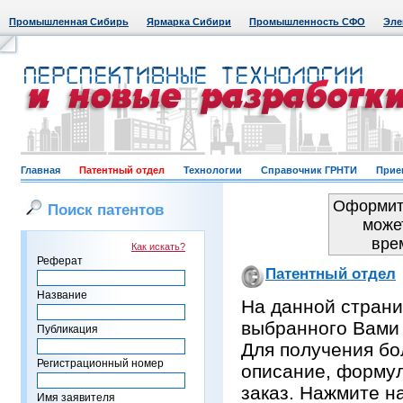
Промышленная Сибирь
Ярмарка Сибири
Промышленность СФО
Эле
Главная
Патентный отдел
Технологии
Справочник ГРНТИ
Прие
Оформить
Поиск патентов
може
вре
Как искать?
Реферат
Патентный отдел
Название
На данной страни
выбранного Вами
Публикация
Для получения бо
Регистрационный номер
описание, формул
заказ. Нажмите н
Имя заявителя