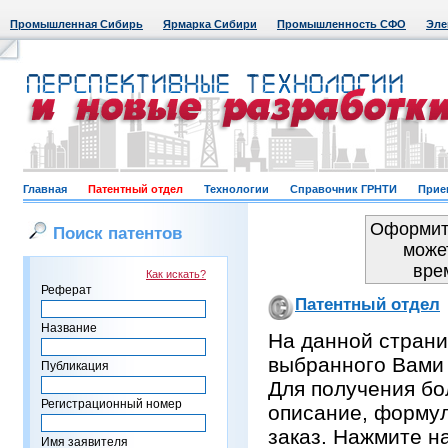
Промышленная Сибирь
Ярмарка Сибири
Промышленность СФО
Эле
Главная
Патентный отдел
Технологии
Справочник ГРНТИ
Прие
Оформить
Поиск патентов
може
вре
Как искать?
Реферат
Патентный отдел
Название
На данной страни
выбранного Вами
Публикация
Для получения бо
Регистрационный номер
описание, формул
заказ. Нажмите н
Имя заявителя