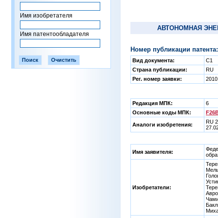
Имя изобретателя
АВТОНОМНАЯ ЭНЕ
Имя патентообладателя
Номер публикации патента:
Вид документа:
C1
Страна публикации:
RU
Рег. номер заявки:
2010
Редакция МПК:
6
Основные коды МПК:
F26B
RU 2
Аналоги изобретения:
27.0
Феде
Имя заявителя:
обра
Тере
Мель
Голо
Усти
Изобретатели:
Тере
Авро
Чами
Бакл
Миха