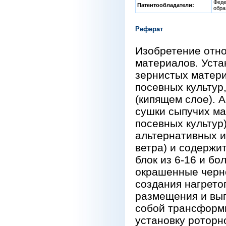
Феде
Патентообладатели:
обра
Реферат
Изобретение отно
материалов. Уста
зернистых матери
посевных культур
(кипящем слое). 
сушки сыпучих ма
посевных культур
альтернативных и
ветра) и содерж
блок из 6-16 и б
окрашенные черно
создания нагретог
размещения и выг
собой трансформ
установку роторн