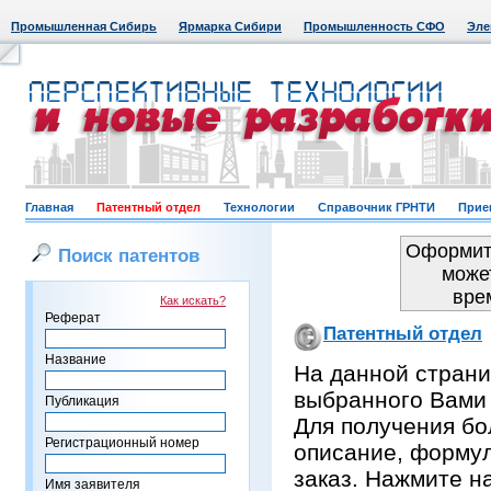
Промышленная Сибирь
Ярмарка Сибири
Промышленность СФО
Эле
Главная
Патентный отдел
Технологии
Справочник ГРНТИ
Прие
Оформить
Поиск патентов
може
вре
Как искать?
Реферат
Патентный отдел
Название
На данной страни
выбранного Вами
Публикация
Для получения бо
Регистрационный номер
описание, формул
заказ. Нажмите н
Имя заявителя