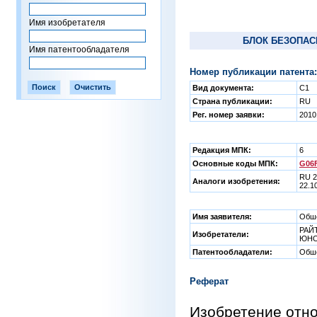
Имя изобретателя
БЛОК БЕЗОПАС
Имя патентообладателя
Номер публикации патента:
Вид документа:
C1
Страна публикации:
RU
Рег. номер заявки:
2010
Редакция МПК:
6
Основные коды МПК:
G06F
RU 2
Аналоги изобретения:
22.1
Имя заявителя:
Обше
РАЙТ
Изобретатели:
ЮНО
Патентообладатели:
Обше
Реферат
Изобретение отно