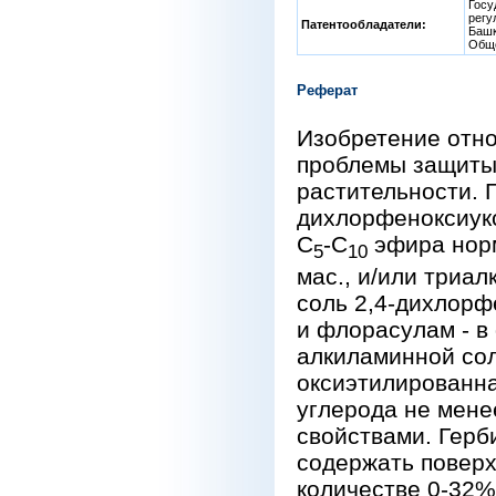
Госу
регу
Патентообладатели:
Башк
Обще
Реферат
Изобретение отно
проблемы защиты 
растительности. 
дихлорфеноксиукс
С
-С
эфира норм
5
10
мас., и/или триа
соль 2,4-дихлорф
и флорасулам - в
алкиламинной сол
оксиэтилированна
углерода не мене
свойствами. Герб
содержать поверх
количестве 0-32%