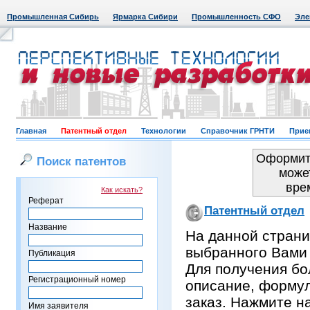
Промышленная Сибирь
Ярмарка Сибири
Промышленность СФО
Эле
Главная
Патентный отдел
Технологии
Справочник ГРНТИ
Прие
Оформить
Поиск патентов
може
вре
Как искать?
Реферат
Патентный отдел
Название
На данной страни
выбранного Вами
Публикация
Для получения бо
Регистрационный номер
описание, формул
заказ. Нажмите н
Имя заявителя