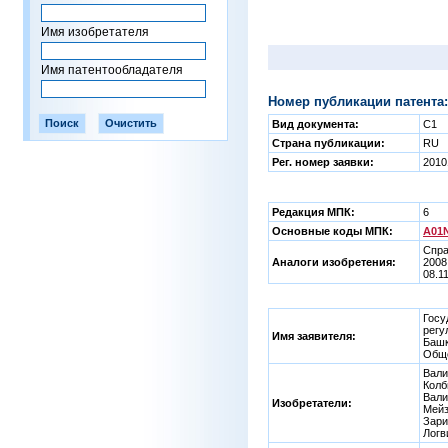
Имя изобретателя
Имя патентообладателя
Номер публикации патента:
Вид документа:
C1
Страна публикации:
RU
Рег. номер заявки:
2010
Редакция МПК:
6
Основные коды МПК:
A01N
Спра
Аналоги изобретения:
2008
08.1
Госу
регу
Имя заявителя:
Башк
Обще
Вали
Колб
Вали
Изобретатели:
Мейз
Зари
Логв