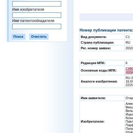
Имя изобретателя
Имя патентообладателя
Номер публикации патента:
Вид документа:
C1
Страна публикации:
RU
Рег. номер заявки:
2010
Редакция МПК:
6
C09D
Основные коды МПК:
H05K
RU 2
Аналоги изобретения:
16.0
2215
Имя заявителя:
Откр
Алек
Векш
Вель
Ицко
Козы
Изобретатели:
Павл
Парф
Патр
Штаг