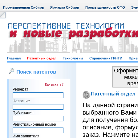
Промышленная Сибирь
Ярмарка Сибири
Промышленность СФО
Эле
Главная
Патентный отдел
Технологии
Справочник ГРНТИ
Прие
Оформить
Поиск патентов
може
вре
Как искать?
Реферат
Патентный отдел
Название
На данной страни
выбранного Вами
Публикация
Для получения бо
Регистрационный номер
описание, формул
заказ. Нажмите н
Имя заявителя