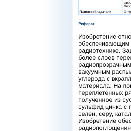
Фирс
Фирс
Патентообладатели:
Откр
Реферат
Изобретение отно
обеспечивающим 
радиотехнике. За
более слоев пере
радиопрозрачным
вакуумным распыл
углерода с вкрап
материала. На по
переплетенных ря
полученное из с
сульфид цинка с 
селен, серу, кат
Изобретение обе
радиопоглощения