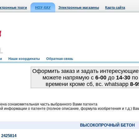
ктронные торги
НОУ-ХАУ
Электронные магазины
Карта сайта
м
Наши координаты
Обратная связь
Оформить заказ и задать интересующие
можете напрямую c
6-00
до
14-30
по
времени кроме сб, вс. whatsapp
8-9
ена ознакомительная часть выбранного Вами патента
й информации о патенте (полное описание, формула изобретения и т.д.) Ва
ВЫСОКОПРОЧНЫЙ БЕТОН
 2425814