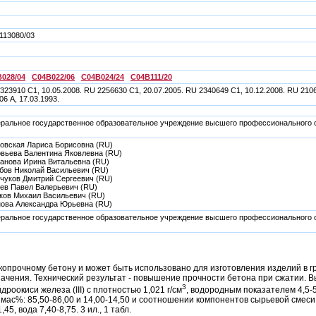
113080/03
028/04
C04B022/06
C04B024/24
C04B111/20
323910 C1, 10.05.2008. RU 2256630 C1, 20.07.2005. RU 2340649 С1, 10.12.2008. RU 2106
06 А, 17.03.1993.
ральное государственное образовательное учреждение высшего профессионального о
)
овская Лариса Борисовна (RU)
вьева Валентина Яковлевна (RU)
анова Ирина Витальевна (RU)
бов Николай Васильевич (RU)
чуков Дмитрий Сергеевич (RU)
ев Павел Валерьевич (RU)
ков Михаил Васильевич (RU)
ова Александра Юрьевна (RU)
ральное государственное образовательное учреждение высшего профессионального о
)
копрочному бетону и может быть использовано для изготовления изделий в 
ачения. Технический результат - повышение прочности бетона при сжатии. 
3
дроокиси железа (III) с плотностью 1,021 г/см
, водородным показателем 4,5-
мас%: 85,50-86,00 и 14,00-14,50 и соотношении компонентов сырьевой смеси, 
45, вода 7,40-8,75. 3 ил., 1 табл.