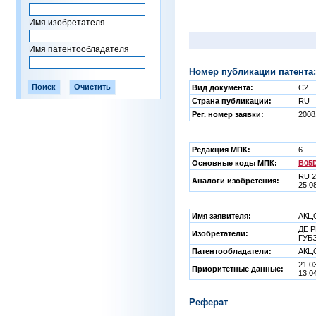
Имя изобретателя
Имя патентообладателя
Номер публикации патента:
Вид документа:
C2
Страна публикации:
RU
Рег. номер заявки:
2008
Редакция МПК:
6
Основные коды МПК:
B05D
RU 2
Аналоги изобретения:
25.0
Имя заявителя:
АКЦ
ДЕ Р
Изобретатели:
ГУБЭ
Патентообладатели:
АКЦ
21.0
Приоритетные данные:
13.0
Реферат