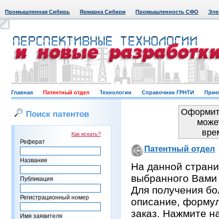
Промышленная Сибирь
Ярмарка Сибири
Промышленность СФО
Эле
Главная
Патентный отдел
Технологии
Справочник ГРНТИ
Прие
Оформить
Поиск патентов
може
вре
Как искать?
Реферат
Патентный отдел
Название
На данной страни
выбранного Вами
Публикация
Для получения бо
Регистрационный номер
описание, формул
заказ. Нажмите н
Имя заявителя