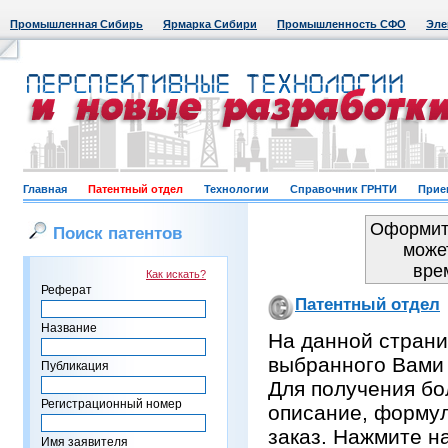
Промышленная Сибирь
Ярмарка Сибири
Промышленность СФО
Эле
Главная
Патентный отдел
Технологии
Справочник ГРНТИ
Прие
Оформить
Поиск патентов
може
вре
Как искать?
Реферат
Патентный отдел
Название
На данной страни
выбранного Вами
Публикация
Для получения бо
Регистрационный номер
описание, формул
заказ. Нажмите н
Имя заявителя