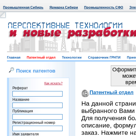
Промышленная Сибирь
Ярмарка Сибири
Промышленность СФО
Эле
Главная
Патентный отдел
Технологии
Справочник ГРНТИ
Прие
Оформить
Поиск патентов
може
вре
Как искать?
Реферат
Патентный отдел
Название
На данной страни
выбранного Вами
Публикация
Для получения бо
Регистрационный номер
описание, формул
заказ. Нажмите н
Имя заявителя