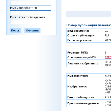
Имя изобретателя
Имя патентообладателя
Номер публикации патента:
Вид документа:
C2
Страна публикации:
RU
Рег. номер заявки:
2009
Редакция МПК:
6
Основные коды МПК:
F02B
JP 2
Аналоги изобретения:
10.0
Имя заявителя:
ХОНД
ХИР
ХИРА
Изобретатели:
СИН 
ЙУКИ
КАИ 
Патентообладатели:
ХОНД
27.0
Приоритетные данные:
27.0