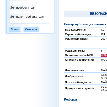
Имя изобретателя
БЕЗОПАСН
Имя патентообладателя
Номер публикации патента:
Вид документа:
C2
Страна публикации:
RU
Рег. номер заявки:
2007
Редакция МПК:
6
Основные коды МПК:
G06F
Аналоги изобретения:
WO 2
Имя заявителя:
МАЙ
ХЬЮЗ
Изобретатели:
АРР
Патентообладатели:
МАЙ
01.0
Приоритетные данные:
15.0
Реферат