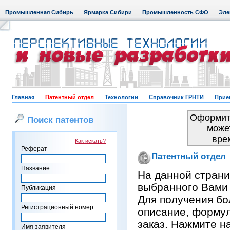
Промышленная Сибирь
Ярмарка Сибири
Промышленность СФО
Эле
Главная
Патентный отдел
Технологии
Справочник ГРНТИ
Прие
Оформить
Поиск патентов
може
вре
Как искать?
Реферат
Патентный отдел
Название
На данной страни
выбранного Вами
Публикация
Для получения бо
Регистрационный номер
описание, формул
заказ. Нажмите н
Имя заявителя