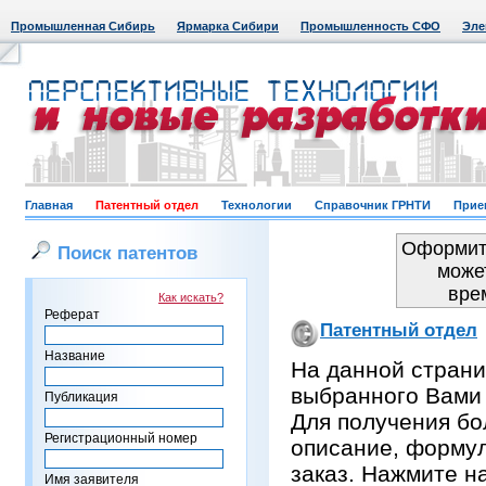
Промышленная Сибирь
Ярмарка Сибири
Промышленность СФО
Эле
Главная
Патентный отдел
Технологии
Справочник ГРНТИ
Прие
Оформить
Поиск патентов
може
вре
Как искать?
Реферат
Патентный отдел
Название
На данной страни
выбранного Вами
Публикация
Для получения бо
Регистрационный номер
описание, формул
заказ. Нажмите н
Имя заявителя