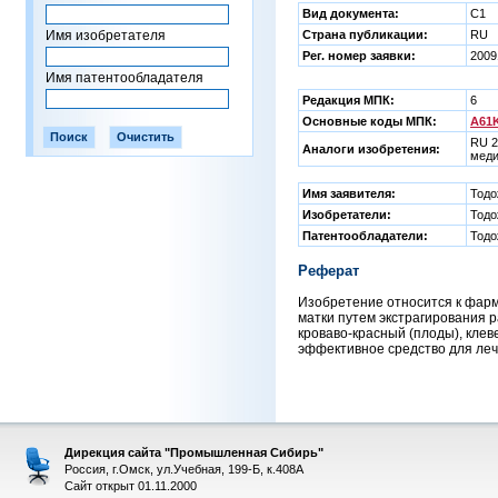
Вид документа:
C1
Имя изобретателя
Страна публикации:
RU
Рег. номер заявки:
2009
Имя патентообладателя
Редакция МПК:
6
Основные коды МПК:
A61K
RU 2
Аналоги изобретения:
меди
Имя заявителя:
Тодо
Изобретатели:
Тодо
Патентообладатели:
Тодо
Реферат
Изобретение относится к фарм
матки путем экстрагирования р
кроваво-красный (плоды), кле
эффективное средство для лече
Дирекция сайта "Промышленная Сибирь"
Россия, г.Омск, ул.Учебная, 199-Б, к.408А
Сайт открыт 01.11.2000