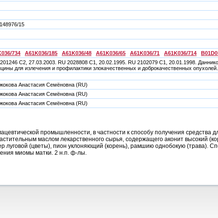
148976/15
036/734
A61K036/185
A61K036/48
A61K036/65
A61K036/71
A61K036/714
B01D0
201246 C2, 27.03.2003. RU 2028808 C1, 20.02.1995. RU 2102079 C1, 20.01.1998. Данни
цины для излечения и профилактики злокачественных и доброкачественных опухолей. 
жокова Анастасия Семёновна (RU)
жокова Анастасия Семёновна (RU)
жокова Анастасия Семёновна (RU)
ацевтической промышленности, в частности к способу получения средства д
астительным маслом лекарственного сырья, содержащего аконит высокий (коре
вер луговой (цветы), пион уклоняющий (корень), рамшию однобокую (трава).
ния миомы матки. 2 н.п. ф-лы.