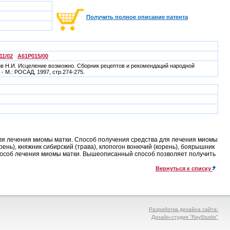
Получить полное описание патента
11/02
A61P015/00
ков Н.И. Исцеление возможно. Сборник рецептов и рекомендаций народной
- М.: РОСАД, 1997, стр.274-275.
ля лечения миомы матки. Способ получения средства для лечения миомы
нь), княжник сибирский (трава), клопогон вонючий (корень), боярышник
 Способ лечения миомы матки. Вышеописанный способ позволяет получить
Вернуться к списку
Разработка дизайна сайта:
Дизайн-студия "RayStudio"