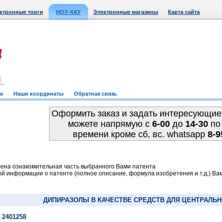
ктронные торги
НОУ-ХАУ
Электронные магазины
Карта сайта
м
Наши координаты
Обратная связь
Оформить заказ и задать интересующие
можете напрямую c
6-00
до
14-30
по
времени кроме сб, вс. whatsapp
8-9
ена ознакомительная часть выбранного Вами патента
й информации о патенте (полное описание, формула изобретения и т.д.) Ва
ДИПИРАЗОЛЫ В КАЧЕСТВЕ СРЕДСТВ ДЛЯ ЦЕНТРАЛЬ
 2401258