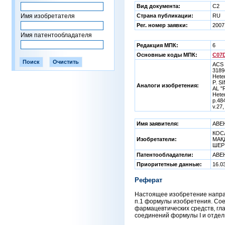
Вид документа:
C2
Имя изобретателя
Страна публикации:
RU
Рег. номер заявки:
2007
Имя патентообладателя
Редакция МПК:
6
Основные коды МПК:
C07D
ACS 
3189
Hete
P. S
Аналоги изобретения:
AL "R
Heter
p.48
v.27
Имя заявителя:
АВЕ
КОСЛ
Изобретатели:
МАКД
ШЕР 
Патентообладатели:
АВЕ
Приоритетные данные:
16.0
Реферат
Настоящее изобретение направ
п.1 формулы изобретения. Сое
фармацевтических средств, гл
соединений формулы I и отдель