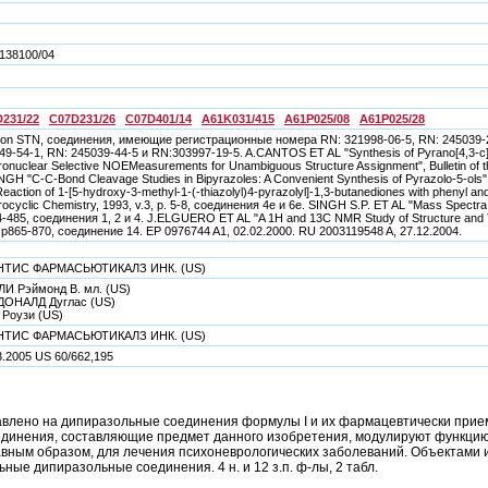
138100/04
231/22
C07D231/26
C07D401/14
A61K031/415
A61P025/08
A61P025/28
on STN, соединения, имеющие регистрационные номера RN: 321998-06-5, RN: 245039-21
49-54-1, RN: 245039-44-5 и RN:303997-19-5. A.CANTOS ET AL "Synthesis of Pyrano[4,3-c
ronuclear Selective NOEMeasurements for Unambiguous Structure Assignment", Bulletin of th
INGH "C-C-Bond Cleavage Studies in Bipyrazoles: A Convenient Synthesis of Pyrazolo-5-ols
eaction of 1-[5-hydroxy-3-methyl-1-(-thiazolyl)4-pyrazolyl]-1,3-butanediones with phenyl and
ocyclic Chemistry, 1993, v.3, p. 5-8, соединения 4е и 6е. SINGH S.P. ET AL "Mass Spectra 
4-485, соединения 1, 2 и 4. J.ELGUERO ET AL "A 1H and 13C NMR Study of Structure and Ta
, p865-870, соединение 14. EP 0976744 A1, 02.02.2000. RU 2003119548 A, 27.12.2004.
НТИС ФАРМАСЬЮТИКАЛЗ ИНК. (US)
И Рэймонд В. мл. (US)
ОНАЛД Дуглас (US)
Роузи (US)
НТИС ФАРМАСЬЮТИКАЛЗ ИНК. (US)
3.2005 US 60/662,195
лено на дипиразольные соединения формулы I и их фармацевтически прием
динения, составляющие предмет данного изобретения, модулируют функцию 
авным образом, для лечения психоневрологических заболеваний. Объектами
ные дипиразольные соединения. 4 н. и 12 з.п. ф-лы, 2 табл.