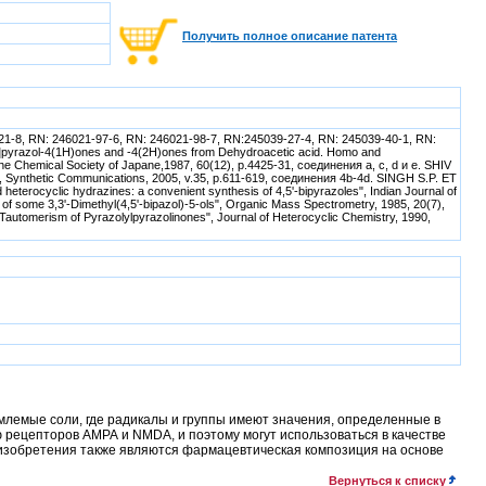
Получить полное описание патента
-8, RN: 246021-97-6, RN: 246021-98-7, RN:245039-27-4, RN: 245039-40-1, RN:
]pyrazol-4(1H)ones and -4(2H)ones from Dehydroacetic acid. Homo and
e Chemical Society of Japane,1987, 60(12), p.4425-31, соединения а, с, d и е. SHIV
", Synthetic Communications, 2005, v.35, p.611-619, соединения 4b-4d. SINGH S.P. ET
 heterocyclic hydrazines: a convenient synthesis of 4,5'-bipyrazoles", Indian Journal of
of some 3,3'-Dimethyl(4,5'-bipazol)-5-ols", Organic Mass Spectrometry, 1985, 20(7),
utomerism of Pyrazolylpyrazolinones", Journal of Heterocyclic Chemistry, 1990,
лемые соли, где радикалы и группы имеют значения, определенные в
рецепторов АМРА и NMDA, и поэтому могут использоваться в качестве
 изобретения также являются фармацевтическая композиция на основе
Вернуться к списку