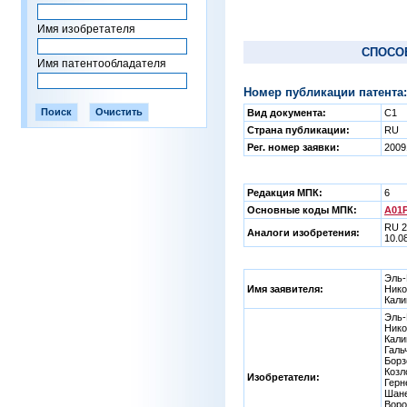
Имя изобретателя
СПОСО
Имя патентообладателя
Номер публикации патента:
Вид документа:
C1
Страна публикации:
RU
Рег. номер заявки:
2009
Редакция МПК:
6
Основные коды МПК:
A01P
RU 2
Аналоги изобретения:
10.0
Эль-
Имя заявителя:
Нико
Кали
Эль-
Нико
Кали
Галь
Борз
Козл
Изобретатели:
Герн
Шане
Воро