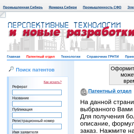
Промышленная Сибирь
Ярмарка Сибири
Промышленность СФО
Эле
Главная
Патентный отдел
Технологии
Справочник ГРНТИ
Прие
Оформить
Поиск патентов
може
вре
Как искать?
Реферат
Патентный отдел
Название
На данной страни
выбранного Вами
Публикация
Для получения бо
Регистрационный номер
описание, формул
заказ. Нажмите н
Имя заявителя