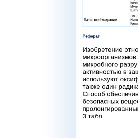
Коче
Мулю
Шати
Эль-
Патентообладатели:
Нико
Кали
Реферат
Изобретение отно
микроорганизмов
микробного разру
активностью в за
используют окси
также один радик
Способ обеспечив
безопасных веще
пролонгированны
3 табл.