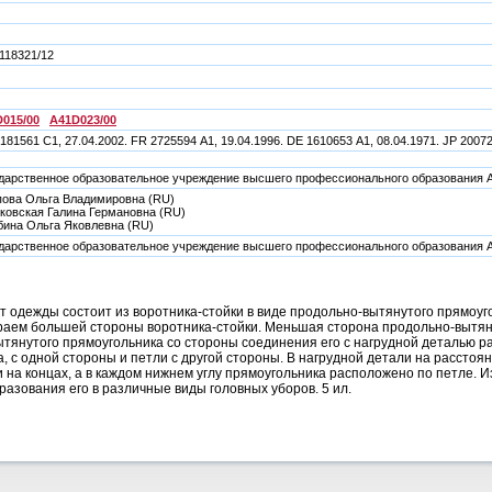
118321/12
015/00
A41D023/00
181561 С1, 27.04.2002. FR 2725594 А1, 19.04.1996. DE 1610653 А1, 08.04.1971. JP 20072
дарственное образовательное учреждение высшего профессионального образов
ова Ольга Владимировна (RU)
ковская Галина Германовна (RU)
ина Ольга Яковлевна (RU)
дарственное образовательное учреждение высшего профессионального образов
одежды состоит из воротника-стойки в виде продольно-вытянутого прямоуго
раем большей стороны воротника-стойки. Меньшая сторона продольно-вытянут
янутого прямоугольника со стороны соединения его с нагрудной деталью рас
ла, с одной стороны и петли с другой стороны. В нагрудной детали на расстоя
 на концах, а в каждом нижнем углу прямоугольника расположено по петле
азования его в различные виды головных уборов. 5 ил.