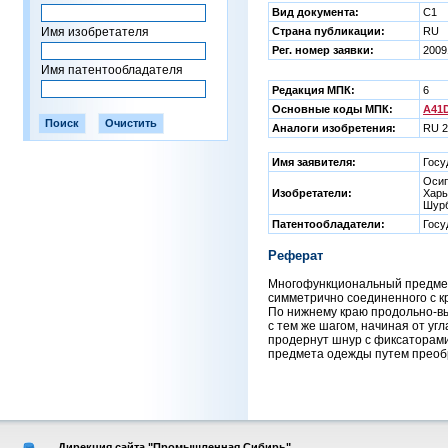
Вид документа:
C1
Имя изобретателя
Страна публикации:
RU
Рег. номер заявки:
2009
Имя патентообладателя
Редакция МПК:
6
Основные коды МПК:
A41D
Аналоги изобретения:
RU 2
Имя заявителя:
Госу
Осип
Изобретатели:
Харь
Шурб
Патентообладатели:
Госу
Реферат
Многофункциональный предмет 
симметрично соединенного с к
По нижнему краю продольно-выт
с тем же шагом, начиная от уг
продернут шнур с фиксаторами
предмета одежды путем преобр
Дирекция сайта "Промышленная Сибирь"