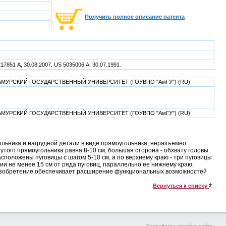
Получить полное описание патента
17851 А, 30.08.2007. US 5035006 А, 30.07.1991.
ания АМУРСКИЙ ГОСУДАРСТВЕННЫЙ УНИВЕРСИТЕТ (ГОУВПО "АмГУ") (RU)
ания АМУРСКИЙ ГОСУДАРСТВЕННЫЙ УНИВЕРСИТЕТ (ГОУВПО "АмГУ") (RU)
льника и нагрудной детали в виде прямоугольника, неразъемно
ого прямоугольника равна 8-10 см, большая сторона - обхвату головы.
положены пуговицы с шагом 5-10 см, а по верхнему краю - три пуговицы
нии не менее 15 см от ряда пуговиц, параллельно ее нижнему краю,
. Изобретение обеспечивает расширение функциональных возможностей
Вернуться к списку
Разработка дизайна сайта: