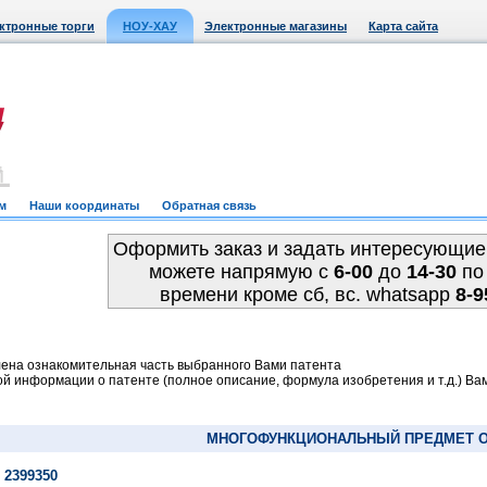
ктронные торги
НОУ-ХАУ
Электронные магазины
Карта сайта
м
Наши координаты
Обратная связь
Оформить заказ и задать интересующие
можете напрямую c
6-00
до
14-30
по
времени кроме сб, вс. whatsapp
8-9
ена ознакомительная часть выбранного Вами патента
й информации о патенте (полное описание, формула изобретения и т.д.) Ва
МНОГОФУНКЦИОНАЛЬНЫЙ ПРЕДМЕТ 
 2399350