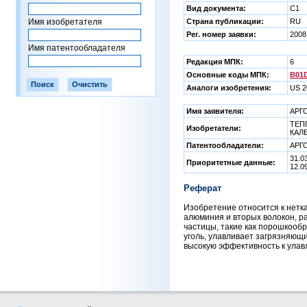
Вид документа:
C1
Имя изобретателя
Страна публикации:
RU
Рег. номер заявки:
2008
Имя патентообладателя
Редакция МПК:
6
Основные коды МПК:
B01D
Аналоги изобретения:
US 2
Имя заявителя:
АРГ
ТЕПП
Изобретатели:
КАЛЕ
Патентообладатели:
АРГ
31.0
Приоритетные данные:
12.0
Реферат
Изобретение относится к нетк
алюминия и вторых волокон, р
частицы, такие как порошкооб
уголь, улавливает загрязняющ
высокую эффективность к улавли