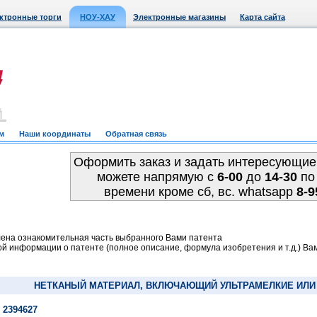
ктронные торги
НОУ-ХАУ
Электронные магазины
Карта сайта
м
Наши координаты
Обратная связь
Оформить заказ и задать интересующие
можете напрямую c
6-00
до
14-30
по
времени кроме сб, вс. whatsapp
8-9
ена ознакомительная часть выбранного Вами патента
й информации о патенте (полное описание, формула изобретения и т.д.) Ва
НЕТКАНЫЙ МАТЕРИАЛ, ВКЛЮЧАЮЩИЙ УЛЬТРАМЕЛКИЕ ИЛ
 2394627