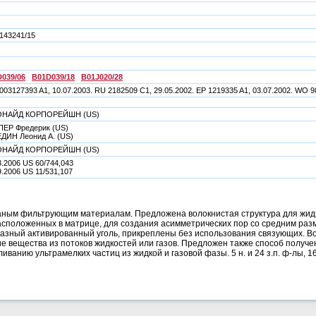
143241/15
039/06
B01D039/18
B01J020/28
003127393 A1, 10.07.2003. RU 2182509 C1, 29.05.2002. EP 1219335 A1, 03.07.2002. WO 9
ОНАЙД КОРПОРЕЙШН (US)
ЕР Фредерик (US)
ДИН Леонид А. (US)
ОНАЙД КОРПОРЕЙШН (US)
3.2006 US 60/744,043
9.2006 US 11/531,107
аным фильтрующим материалам. Предложена волокнистая структура для жидко
асположенных в матрице, для создания асимметрических пор со средним разм
разный активированный уголь, прикреплены без использования связующих. 
ие вещества из потоков жидкостей или газов. Предложен также способ получ
ванию ультрамелких частиц из жидкой и газовой фазы. 5 н. и 24 з.п. ф-лы, 16 