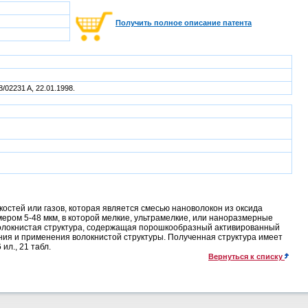
Получить полное описание патента
8/02231 A, 22.01.1998.
стей или газов, которая является смесью нановолокон из оксида
ером 5-48 мкм, в которой мелкие, ультрамелкие, или наноразмерные
Волокнистая структура, содержащая порошкообразный активированный
ения и применения волокнистой структуры. Полученная структура имеет
ил., 21 табл.
Вернуться к списку