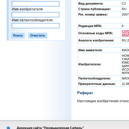
Вид документа:
C2
Имя изобретателя
Страна публикации:
RU
Рег. номер заявки:
2007
Имя патентообладателя
Редакция МПК:
6
C07D
Основные коды МПК:
A61P
Аналоги изобретения:
RU 2
Имя заявителя:
КИО
НОМУ
ТАКА
ЮМО
Изобретатели:
ШИН
ИСОГ
МУР
Патентообладатели:
КИО
Приоритетные данные:
11.0
Реферат
Настоящее изобретение относ
Дирекция сайта "Промышленная Сибирь"