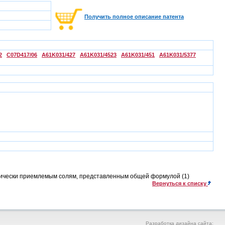
Получить полное описание патента
2
C07D417/06
A61K031/427
A61K031/4523
A61K031/451
A61K031/5377
тически приемлемым солям, представленным общей формулой (1)
Вернуться к списку
Разработка дизайна сайта: