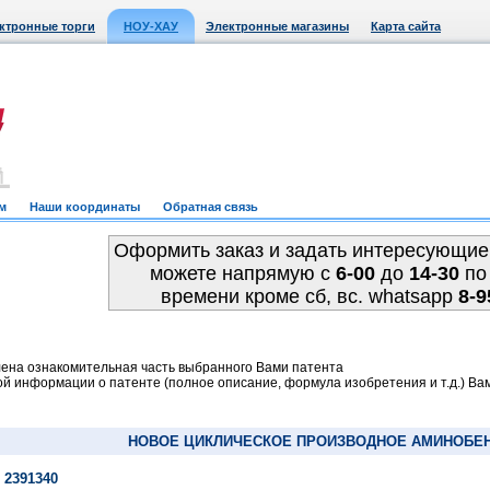
ктронные торги
НОУ-ХАУ
Электронные магазины
Карта сайта
м
Наши координаты
Обратная связь
Оформить заказ и задать интересующие
можете напрямую c
6-00
до
14-30
по
времени кроме сб, вс. whatsapp
8-9
ена ознакомительная часть выбранного Вами патента
й информации о патенте (полное описание, формула изобретения и т.д.) Ва
НОВОЕ ЦИКЛИЧЕСКОЕ ПРОИЗВОДНОЕ АМИНОБЕ
 2391340