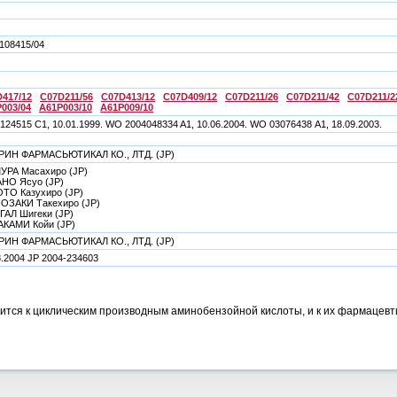
108415/04
417/12
C07D211/56
C07D413/12
C07D409/12
C07D211/26
C07D211/42
C07D211/2
003/04
A61P003/10
A61P009/10
124515 С1, 10.01.1999. WO 2004048334 A1, 10.06.2004. WO 03076438 А1, 18.09.2003.
РИН ФАРМАСЬЮТИКАЛ КО., ЛТД. (JP)
РА Масахиро (JP)
НО Ясуо (JP)
ТО Казухиро (JP)
ОЗАКИ Такехиро (JP)
АЛ Шигеки (JP)
АКАМИ Койи (JP)
РИН ФАРМАСЬЮТИКАЛ КО., ЛТД. (JP)
8.2004 JP 2004-234603
ится к циклическим производным аминобензойной кислоты, и к их фармацев