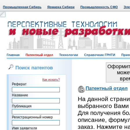
Промышленная Сибирь
Ярмарка Сибири
Промышленность СФО
Эле
Главная
Патентный отдел
Технологии
Справочник ГРНТИ
Прие
Оформить
Поиск патентов
може
вре
Как искать?
Реферат
Патентный отдел
Название
На данной страни
выбранного Вами
Публикация
Для получения бо
Регистрационный номер
описание, формул
заказ. Нажмите н
Имя заявителя