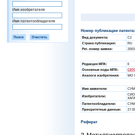
Имя изобретателя
Имя патентообладателя
Номер публикации патента:
Вид документа:
C2
Страна публикации:
RU
Рег. номер заявки:
2003
Редакция МПК:
6
Основные коды МПК:
C07C
Аналоги изобретения:
WO 9
Имя заявителя:
СУМ
СИОЗ
Изобретатели:
ХАГА
Патентообладатели:
СУМ
Приоритетные данные:
27.0
Реферат
3-Метилтиопропа