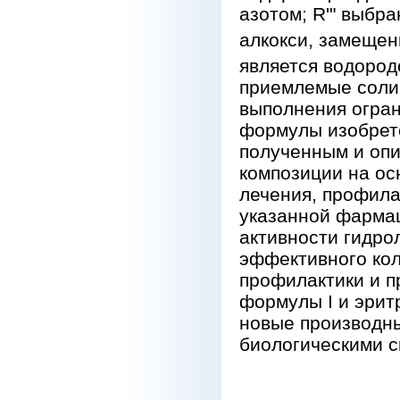
азотом; R'" выбра
алкокси, замещен
является водород
приемлемые соли
выполнения огран
формулы изобрете
полученным и оп
композиции на ос
лечения, профила
указанной фармац
активности гидро
эффективного кол
профилактики и п
формулы I и эрит
новые производн
биологическими св