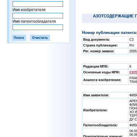
Имя изобретателя
АЗОТСОДЕРЖАЩИЕ Г
Имя патентообладателя
Номер публикации патента:
Вид документа:
C2
Страна публикации:
RU
Рег. номер заявки:
2005
Редакция МПК:
6
Основные коды МПК:
C07D
FRAN
Аналоги изобретения:
TRAN
Имя заявителя:
ФИБР
АРЕН
ФЛИП
ГЮН
Изобретатели:
ХО В
ТЕРТ
ДУ С
Патентообладатели:
ФИБР
06.0
06.0
Приоритетные данные: