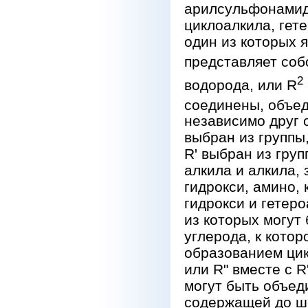
арилсульфонамид
циклоалкила, гет
один из которых я
представляет соб
2
водорода, или R
соединены, объед
независимо друг 
выбран из группы
R' выбран из гру
алкила и алкила,
гидрокси, амино,
гидрокси и гетер
из которых могут 
углерода, к кото
образованием цик
или R" вместе с R
могут быть объед
содержащей до ше