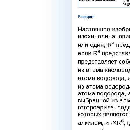
06.0
06.0
Реферат
Настоящее изобре
изохинолина, опис
a
или один; R
пред
a
если R
представл
представляет со
из атома кислоро
атома водорода, 
из атома водород
атома водорода, 
выбранной из алк
гетероарила, сод
которых является
6
алкилом, и -XR
, 