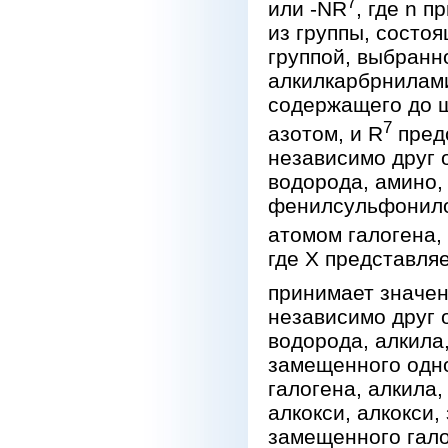
7
или -NR
, где n 
из группы, состо
группой, выбранно
алкилкарбрнилами
содержащего до ш
7
азотом, и R
предс
независимо друг 
водорода, амино
фенилсульфонилом
атомом галогена, 
где Х представля
принимает значен
независимо друг 
водорода, алкила
замещенного одно
галогена, алкила,
алкокси, алкокси,
замещенного гало