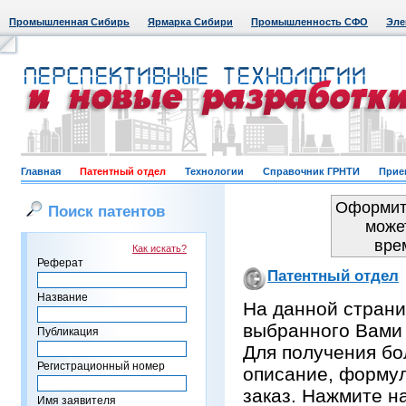
Промышленная Сибирь
Ярмарка Сибири
Промышленность СФО
Эле
Главная
Патентный отдел
Технологии
Справочник ГРНТИ
Прие
Оформить
Поиск патентов
може
вре
Как искать?
Реферат
Патентный отдел
Название
На данной страни
выбранного Вами
Публикация
Для получения бо
Регистрационный номер
описание, формул
заказ. Нажмите н
Имя заявителя