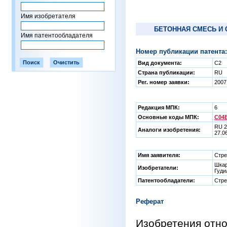
Имя изобретателя
БЕТОННАЯ СМЕСЬ И 
Имя патентообладателя
Номер публикации патента:
Вид документа:
C2
Страна публикации:
RU
Рег. номер заявки:
2007
Редакция МПК:
6
Основные коды МПК:
C04B
RU 2
Аналоги изобретения:
27.0
Имя заявителя:
Стре
Шкар
Изобретатели:
Гуди
Патентообладатели:
Стре
Реферат
Изобретения отн