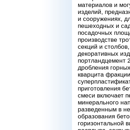
материалов и мог
изделий, предназ
и сооружениях, д
пешеходных и са
посадочных площа
производстве тро
секций и столбов
декоративных изд
портландцемент 2
дробления горных
кварцита фракции 
суперпластификато
приготовления бе
смеси включает п
минерального нап
разведенным в н
образования бето
горизонтальной в