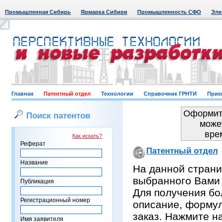
Промышленная Сибирь
Ярмарка Сибири
Промышленность СФО
Эле
Главная
Патентный отдел
Технологии
Справочник ГРНТИ
Прие
Оформить
Поиск патентов
може
вре
Как искать?
Реферат
Патентный отдел
Название
На данной страни
выбранного Вами
Публикация
Для получения бо
Регистрационный номер
описание, формул
заказ. Нажмите н
Имя заявителя