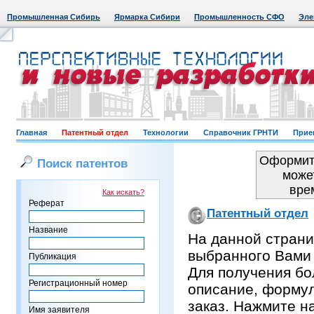
Промышленная Сибирь
Ярмарка Сибири
Промышленность СФО
Эле
Главная
Патентный отдел
Технологии
Справочник ГРНТИ
Прие
Оформить
Поиск патентов
може
вре
Как искать?
Реферат
Патентный отдел
Название
На данной страни
выбранного Вами
Публикация
Для получения бо
Регистрационный номер
описание, формул
заказ. Нажмите н
Имя заявителя