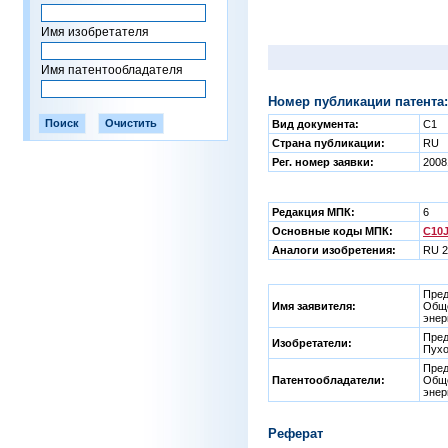
Имя изобретателя
Имя патентообладателя
Номер публикации патента:
Вид документа:
C1
Страна публикации:
RU
Рег. номер заявки:
2008
Редакция МПК:
6
Основные коды МПК:
C10J
Аналоги изобретения:
RU 2
Пред
Имя заявителя:
Обще
энер
Пред
Изобретатели:
Пухо
Пред
Патентообладатели:
Обще
энер
Реферат