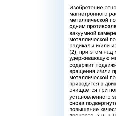
Изобретение отно
магнетронного ра
металлической по
одним противоэле
вакуумной камере 
металлической по
радикалы и/или и
(2), при этом на
удерживающую маг
содержит подвиж
вращения и/или п
металлической по
приводится в дви
очищается при по
установленного з
снова подвергнут
повышение качес
процессе. 2 н. и 1