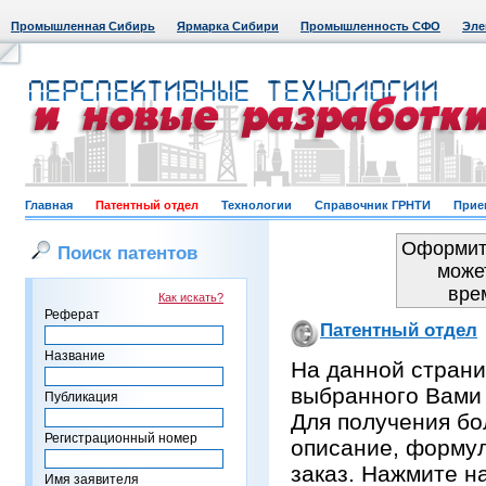
Промышленная Сибирь
Ярмарка Сибири
Промышленность СФО
Эле
Главная
Патентный отдел
Технологии
Справочник ГРНТИ
Прие
Оформить
Поиск патентов
може
вре
Как искать?
Реферат
Патентный отдел
Название
На данной страни
выбранного Вами
Публикация
Для получения бо
Регистрационный номер
описание, формул
заказ. Нажмите н
Имя заявителя