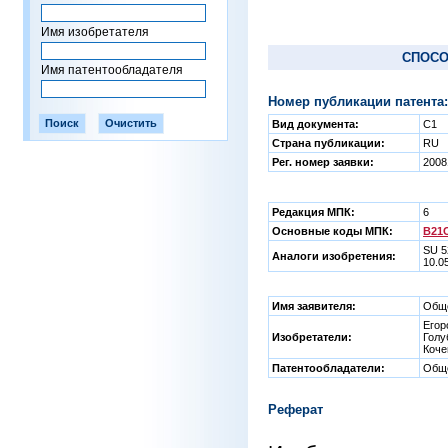
Имя изобретателя
СПОСО
Имя патентообладателя
Номер публикации патента:
Вид документа:
C1
Страна публикации:
RU
Рег. номер заявки:
2008
Редакция МПК:
6
Основные коды МПК:
B21C
SU 5
Аналоги изобретения:
10.0
Имя заявителя:
Обще
Егор
Изобретатели:
Голу
Коче
Патентообладатели:
Обще
Реферат