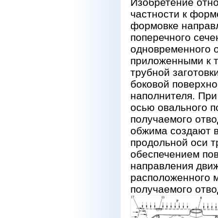
Изобретение отно
частности к форм
формовке направл
поперечного сече
одновременного 
приложенными к т
трубной заготов
боковой поверхно
наполнителя. При
осью овального п
получаемого отво
обжима создают в
продольной оси т
обеспечением пов
направления движ
расположенного 
получаемого отво