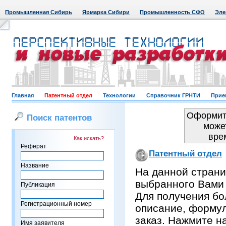
Промышленная Сибирь
Ярмарка Сибири
Промышленность СФО
Эле
Главная
Патентный отдел
Технологии
Справочник ГРНТИ
Прие
Оформить
Поиск патентов
може
вре
Как искать?
Реферат
Патентный отдел
Название
На данной страни
выбранного Вами
Публикация
Для получения бо
Регистрационный номер
описание, формул
заказ. Нажмите н
Имя заявителя