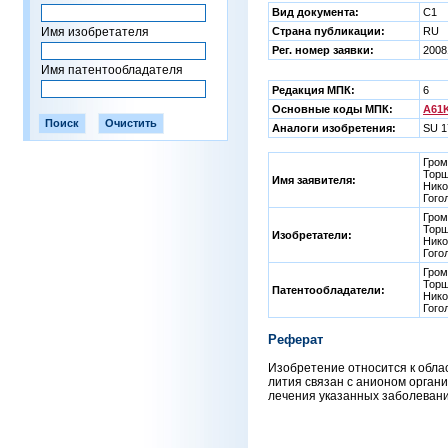
Вид документа:
C1
Имя изобретателя
Страна публикации:
RU
Рег. номер заявки:
2008
Имя патентообладателя
Редакция МПК:
6
Основные коды МПК:
A61K
Аналоги изобретения:
SU 1
Гром
Торш
Имя заявителя:
Нико
Гого
Гром
Торш
Изобретатели:
Нико
Гого
Гром
Торш
Патентообладатели:
Нико
Гого
Реферат
Изобретение относится к обла
лития связан с анионом органич
лечения указанных заболеваний