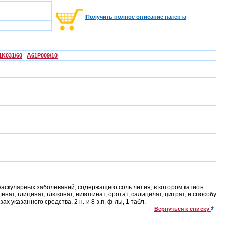
Получить полное описание патента
1K031/60
A61P009/10
аскулярных заболеваний, содержащего соль лития, в котором катион
нат, глицинат, глюконат, никотинат, оротат, салицилат, цитрат, и способу
казанного средства. 2 н. и 8 з.п. ф-лы, 1 табл.
Вернуться к списку