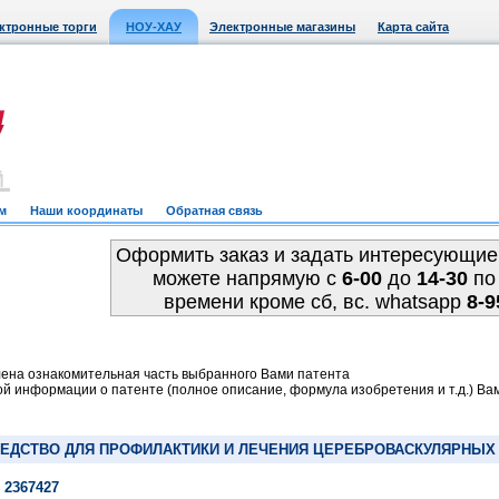
ктронные торги
НОУ-ХАУ
Электронные магазины
Карта сайта
м
Наши координаты
Обратная связь
Оформить заказ и задать интересующие
можете напрямую c
6-00
до
14-30
по
времени кроме сб, вс. whatsapp
8-9
ена ознакомительная часть выбранного Вами патента
й информации о патенте (полное описание, формула изобретения и т.д.) Ва
ДСТВО ДЛЯ ПРОФИЛАКТИКИ И ЛЕЧЕНИЯ ЦЕРЕБРОВАСКУЛЯРНЫХ 
 2367427