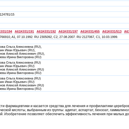
124781/15
031/194
A61K031/191
A61K031/192
A61K031/197
A61K031/455
A61K031/513
A6
766910, A1, 07.10.1992. RU 2305092, C2, 27.08.2007. RU 2127067, C1, 10.03.1999.
ова Ольга Алексеевна (RU),
ин Иван Юрьевич (RU),
нов Алексей Алексеевич (RU),
лева Ирина Викторовна (RU)
ова Ольга Алексеевна (RU)
ин Иван Юрьевич (RU)
нов Алексей Алексеевич (RU)
лева Ирина Викторовна (RU)
ова Ольга Алексеевна (RU)
ин Иван Юрьевич (RU)
нов Алексей Алексеевич (RU)
лева Ирина Викторовна (RU)
сти фармацевтики и касается средства для лечения и профилактики церебров
еской кислоты, выбранным из группы: адипат, аспартат, бензоат, гаммалиноле
. Изобретение позволяет обеспечить эффективность лечения при малых дозах у