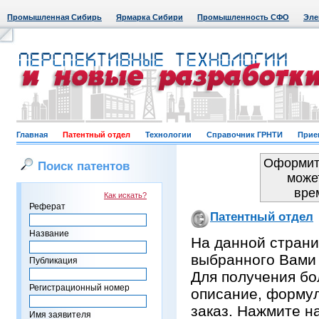
Промышленная Сибирь
Ярмарка Сибири
Промышленность СФО
Эле
Главная
Патентный отдел
Технологии
Справочник ГРНТИ
Прие
Оформить
Поиск патентов
може
вре
Как искать?
Реферат
Патентный отдел
Название
На данной страни
выбранного Вами
Публикация
Для получения бо
Регистрационный номер
описание, формул
заказ. Нажмите н
Имя заявителя