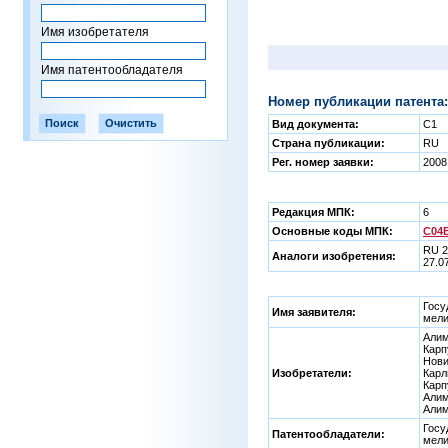
Имя изобретателя
Имя патентообладателя
Номер публикации патента:
Вид документа:
C1
Страна публикации:
RU
Рег. номер заявки:
2008
Редакция МПК:
6
Основные коды МПК:
C04B
RU 2
Аналоги изобретения:
27.0
Госу
Имя заявителя:
мели
Алим
Карп
Нови
Изобретатели:
Карл
Карп
Алим
Алим
Госу
Патентообладатели:
мели