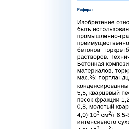
Реферат
Изобретение отно
быть использован
промышленно-гра
преимущественно 
бетонов, торкрет
растворов. Техни
Бетонная компози
материалов, торк
мас.%: портландц
конденсированный
5,5, кварцевый пе
песок фракции 1,2
0,8, молотый квар
3
2
4,0)·10
см
/г 6,5
интенсивного сух
3
2