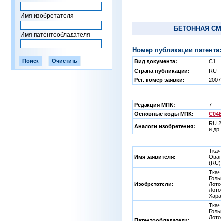
Имя изобретателя
БЕТОННАЯ СМ
Имя патентообладателя
Номер публикации патента:
Вид документа:
C1
Страна публикации:
RU
Рег. номер заявки:
2007
Редакция МПК:
7
Основные коды МПК:
C04B
RU 2
Аналоги изобретения:
и др
Ткач
Имя заявителя:
Ован
(RU)
Ткач
Голь
Изобретатели:
Лото
Лото
Хара
Ткач
Голь
Лото
Патентообладатели: