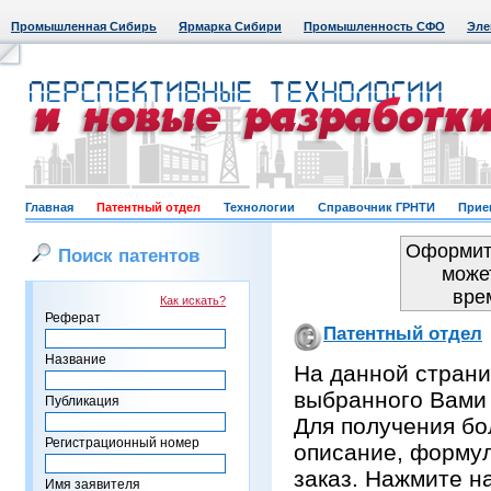
Промышленная Сибирь
Ярмарка Сибири
Промышленность СФО
Эле
Главная
Патентный отдел
Технологии
Справочник ГРНТИ
Прие
Оформить
Поиск патентов
може
вре
Как искать?
Реферат
Патентный отдел
Название
На данной страни
выбранного Вами
Публикация
Для получения бо
Регистрационный номер
описание, формул
заказ. Нажмите н
Имя заявителя