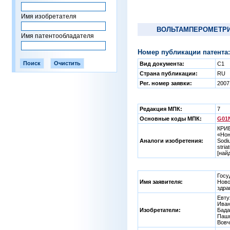
Имя изобретателя
ВОЛЬТАМПЕРОМЕТРИ
Имя патентообладателя
Номер публикации патента:
Вид документа:
C1
Страна публикации:
RU
Рег. номер заявки:
2007
Редакция МПК:
7
Основные коды МПК:
G01N
КРИВ
«Нон
Аналоги изобретения:
Sodi
stri
[най
Госу
Имя заявителя:
Ново
здра
Евту
Иван
Изобретатели:
Бада
Пашк
Вовч