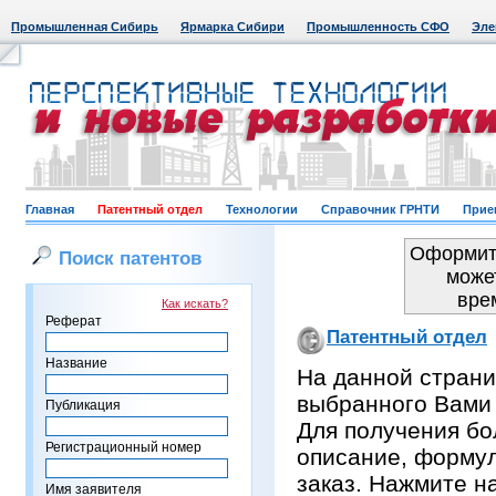
Промышленная Сибирь
Ярмарка Сибири
Промышленность СФО
Эле
Главная
Патентный отдел
Технологии
Справочник ГРНТИ
Прие
Оформить
Поиск патентов
може
вре
Как искать?
Реферат
Патентный отдел
Название
На данной страни
выбранного Вами
Публикация
Для получения бо
Регистрационный номер
описание, формул
заказ. Нажмите н
Имя заявителя